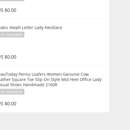
S $0.00
abic Aleph Letter Lady Necklace
ot available
S $0.00
eauToday Penny Loafers Women Genuine Cow
er Square Toe Slip-On Style Mid Heel Office Lady
asual Shoes Handmade 21608
ot available
S $0.00