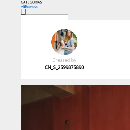
CATEGORIAS
AliExpress
Created by
CN_S_2599875890