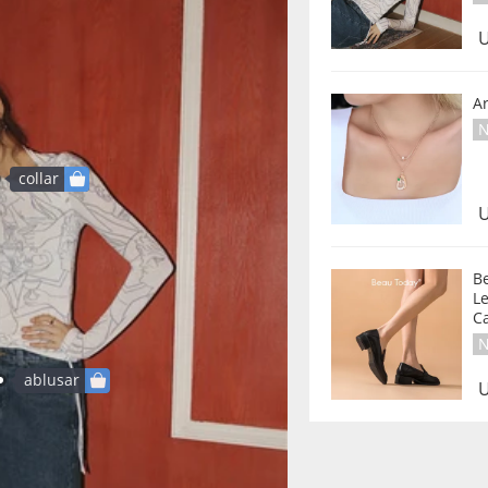
U
Ar
N
collar
U
B
Leath
C
N
ablusar
U