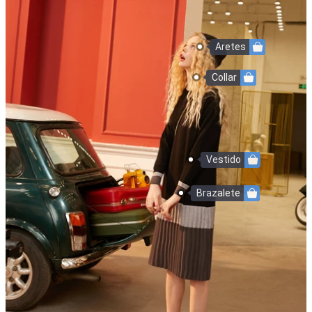
Aretes
Collar
Vestido
Brazalete