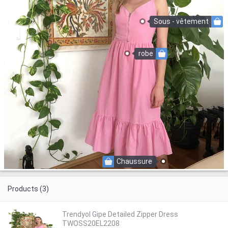
Sous - vêtement
robe
Chaussure
Products (3)
Trendyol Gipe Detailed Zipper Dress
TWOSS20EL2208