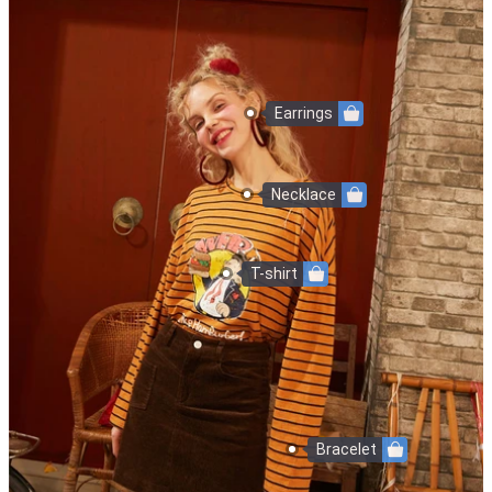
Earrings
Necklace
T-shirt
Bracelet