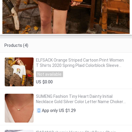
Products (4)
ELFSACK Orange Striped Cartoon Print Women
T Shirts 2020 Spring Plaid Colorblock Sleeve
Korean Ladies Fake Two Pieces Daily Top
Not available
US $0.00
SUMENG Fashion Tiny Heart Dainty Initial
Necklace Gold Silver Color Letter Name Choker
For Women Pendant Jewelry Gift
US $1.29
App only