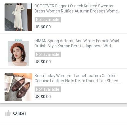
BGTEEVER Elegant O-neck Knitted Sweater
Dress Women Ruffles Autumn Dresses Women
Solid A-line Long Knitted Vestidos Female 2020
Not available
US $0.00
INMAN Spring Autumn And Winter Female Wool
British Style Korean Berets Japanese Wild
Models Knitting Artist Cap Pumpkin Hat
Not available
US $0.00
BeauToday Women's Tassel Loafers Calfskin
Genuine Leather Flats Retro Round Toe Shoes
Ladies Casual Slip-On Footwears 27275
Not available
US $0.00
XX likes