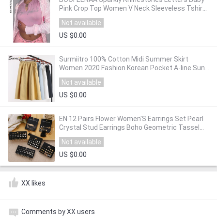
Pink Crop Top Women V Neck Sleeveless Tshirts
Cute Sexy Sports Tank Tops C85-AI10
Not available
US $0.00
Surmiitro 100% Cotton Midi Summer Skirt
Women 2020 Fashion Korean Pocket A-line Sun
School Black White High Waist Skirt Female
Not available
US $0.00
EN 12 Pairs Flower Women'S Earrings Set Pearl
Crystal Stud Earrings Boho Geometric Tassel
Earrings For Women 2020 Jewelry Gift
Not available
US $0.00
XX likes
Comments by XX users