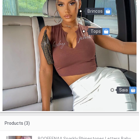
Brincos
Tops
Saia
Products (3)
BOOFEENAA Sparkly Rhinestones Letters Baby