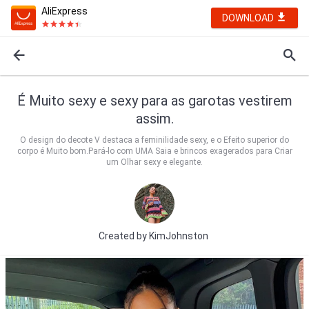
AliExpress
DOWNLOAD
É Muito sexy e sexy para as garotas vestirem
assim.
O design do decote V destaca a feminilidade sexy, e o Efeito superior do
corpo é Muito bom.Pará-lo com UMA Saia e brincos exagerados para Criar
um Olhar sexy e elegante.
Created by
KimJohnston