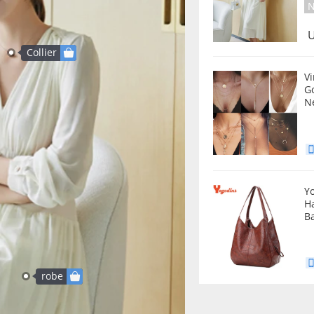
N
U
Collier
V
G
N
Y
H
B
robe