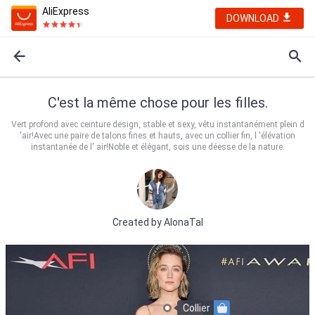
AliExpress
DOWNLOAD
C'est la même chose pour les filles.
Vert profond avec ceinture design, stable et sexy, vêtu instantanément plein d
'air!Avec une paire de talons fines et hauts, avec un collier fin, l 'élévation
instantanée de l' air!Noble et élégant, sois une déesse de la nature.
Created by
AlonaTal
Collier