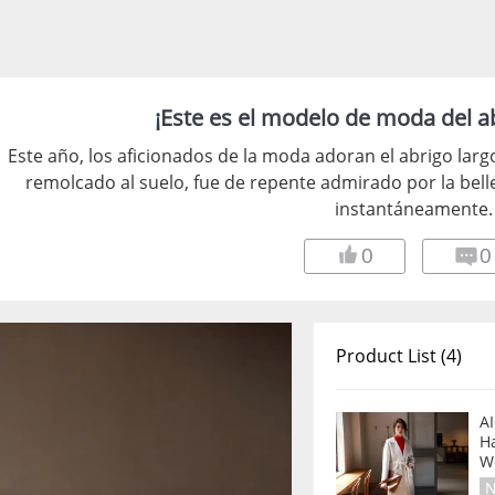
¡Este es el modelo de moda del a
Este año, los aficionados de la moda adoran el abrigo largo.
remolcado al suelo, fue de repente admirado por la belle
instantáneamente.
0
0
Product List (4)
A
H
W
N