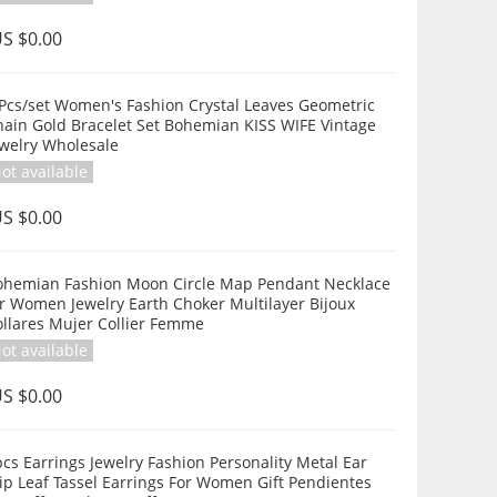
S $0.00
 Pcs/set Women's Fashion Crystal Leaves Geometric
hain Gold Bracelet Set Bohemian KISS WIFE Vintage
ewelry Wholesale
ot available
S $0.00
ohemian Fashion Moon Circle Map Pendant Necklace
r Women Jewelry Earth Choker Multilayer Bijoux
ollares Mujer Collier Femme
ot available
S $0.00
cs Earrings Jewelry Fashion Personality Metal Ear
ip Leaf Tassel Earrings For Women Gift Pendientes