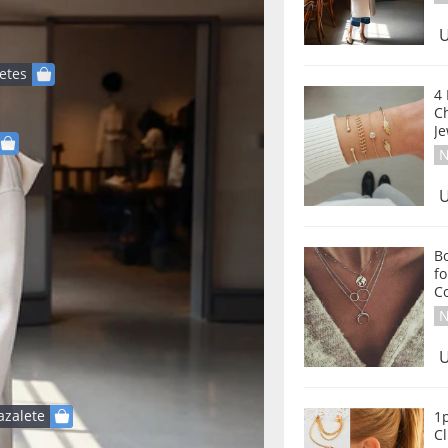
U
etes
4
C
J
N
U
B
fo
C
N
U
azalete
1p
Cl