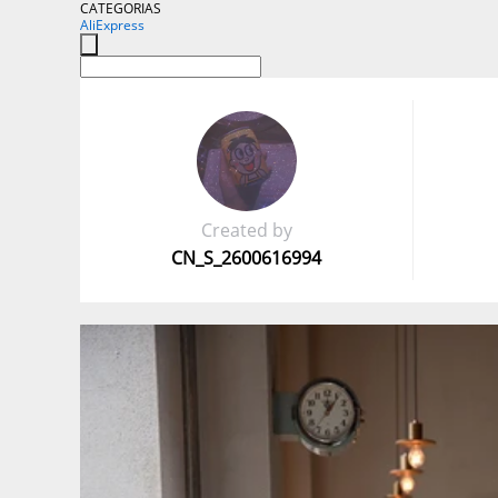
CATEGORIAS
AliExpress
Created by
CN_S_2600616994