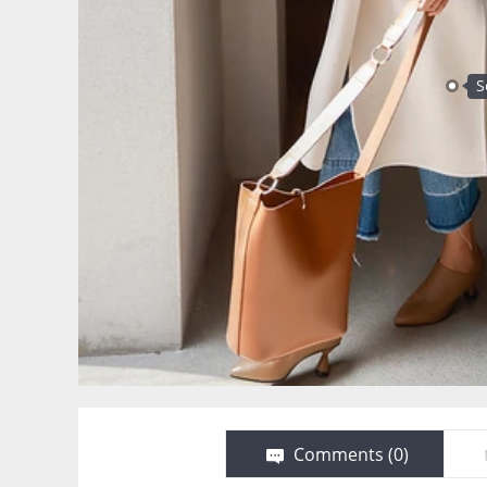
S
Comments (
0
)