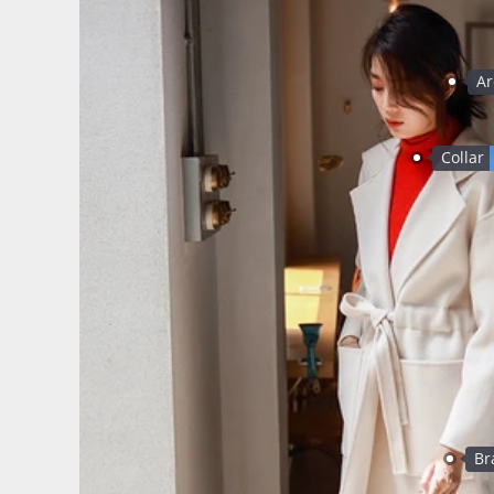
Ar
Collar
Br