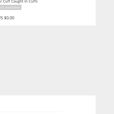
r Cuff Caught In Cuffs
ot available
S $0.00