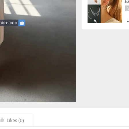
Ea
N
U
obretodo
Likes (
0
)