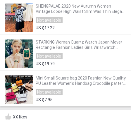
SHENGPALAE 2020 New Autumn Women
Vintage Loose High Waist Slim Was Thin Elegant
Wrinkles Comic Doodle Splice Maxi Dress
Not available
ZA5577
US $17.22
STARKING Woman Quartz Watch Japan Movet
Rectangle Fashion Ladies Girls Wristwatch
Genuine Leather Band Watches relogio feminino
Not available
US $19.79
Mini Small Square bag 2020 Fashion New Quality
PU Leather Women's Handbag Crocodile pattern
Chain Shoulder Messenger Bags
Not available
US $7.95
XX likes