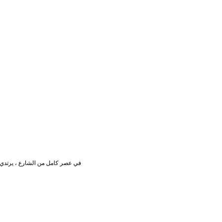
في عصر كامل من الشارع ، يرتدي ثوب فضفاض ، يمثل مقاومة العصر كله ، يمكن أن تظهر لك شخصية فريدة من نوعها تصميم أضعاف ، هو الوقت الحبيب ، مزيج مثالي من مشرق اللباس ، لحظة مزاجه كله