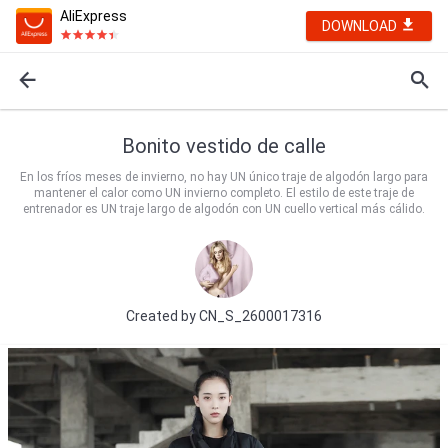
AliExpress
DOWNLOAD
Bonito vestido de calle
En los fríos meses de invierno, no hay UN único traje de algodón largo para
mantener el calor como UN invierno completo. El estilo de este traje de
entrenador es UN traje largo de algodón con UN cuello vertical más cálido.
Created by
CN_S_2600017316