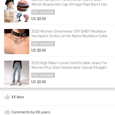
Winter Beanie Hat Cap Vintage Plain Beret Hats
Solid Color Elegant Lady Winter Caps
Not available
US $0.00
2020 Women Streetwear CRY BABY Necklace
two layers Gothic Letter Name Necklace Collar
Gato Collier Femme Babygirl Necklace Gifts
Not available
US $0.00
2020 High Waist Loose Comfortable Jeans For
Women Plus Size Fashionable Casual Straight
Pants Mom Jeans Washed Boyfriend Jeans
Not available
US $0.00
XX likes
Comments by XX users