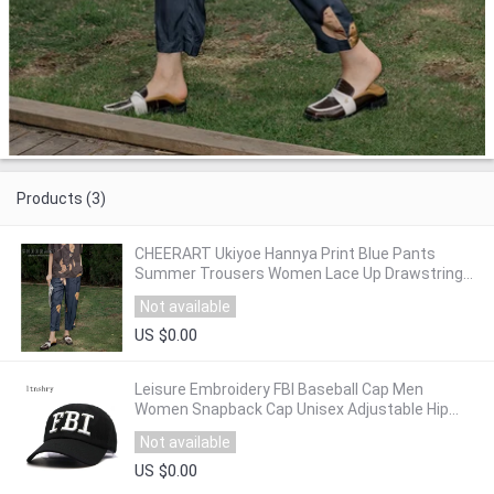
Products (3)
CHEERART Ukiyoe Hannya Print Blue Pants
Summer Trousers Women Lace Up Drawstring
Pants Ankle-Length Aesthetic Pants 2020
Not available
US $0.00
Leisure Embroidery FBI Baseball Cap Men
Women Snapback Cap Unisex Adjustable Hip
Hop Dad Hat gorras para hombre
Not available
US $0.00