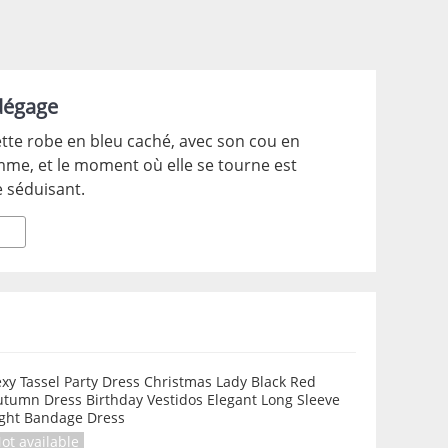
 dégage
tte robe en bleu caché, avec son cou en
emme, et le moment où elle se tourne est
 séduisant.
xy Tassel Party Dress Christmas Lady Black Red
utumn Dress Birthday Vestidos Elegant Long Sleeve
ight Bandage Dress
ot available