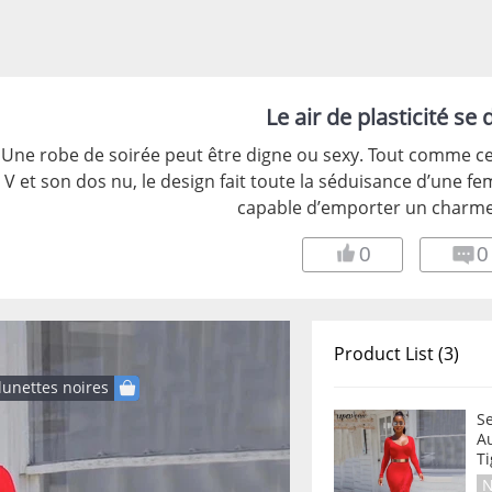
Le air de plasticité se
Une robe de soirée peut être digne ou sexy. Tout comme ce
V et son dos nu, le design fait toute la séduisance d’une f
capable d’emporter un charme
0
0
Product List (3)
lunettes noires
Se
A
T
N