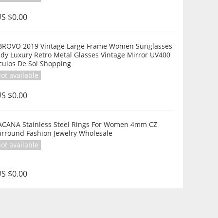
S $0.00
BROVO 2019 Vintage Large Frame Women Sunglasses
dy Luxury Retro Metal Glasses Vintage Mirror UV400
culos De Sol Shopping
ot available
S $0.00
inless Steel Rings For Women 4mm CZ
urround Fashion Jewelry Wholesale
ot available
S $0.00