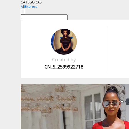
CATEGORIAS
AliExpress
Created by
CN_S_2599922718