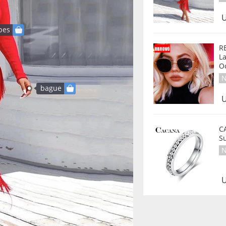
U
bes
R
La
O
N
bague
U
CACANA Sta
S
N
U