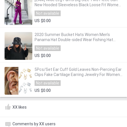
New Hooded Sleeveless Black Loose Fit Women
Fashion Tide Spring Autumn 2020 1Y613
Not available
US $0.00
2020 Summer Bucket Hats Women Men's
Panama Hat Double-sided Wear Fishing Hat
Fisherman Cap for Boys/Girls Bob Femme Gorro
Not available
MZ005
US $0.00
5Pcs/Set Ear Cuff Gold Leaves Non-Piercing Ear
Clips Fake Cartilage Earring Jewelry For Women
Men
Not available
US $0.00
XX likes
Comments by XX users