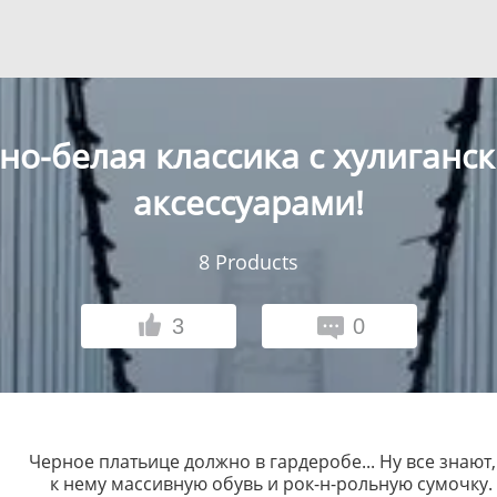
но-белая классика с хулиганс
аксессуарами!
8
Products
3
0
Черное платьице должно в гардеробе... Ну все знают,
к нему массивную обувь и рок-н-рольную сумочку.