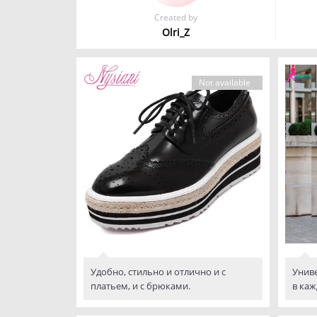
Created by
Olri_Z
Not available
Удобно, стильно и отлично и с
Униве
платьем, и с брюками.
в каж