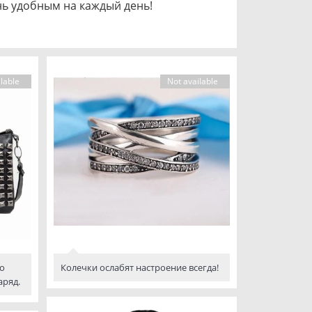
нь удобным на каждый день!
lable
Not available
о
Колечки ослабят настроение всегда!
аряд.