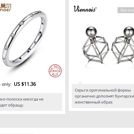
Not avai
US $11.36
 only
:
Серьги оригинальной формы
органично дополнят бунтарски
ко-полоска никогда не
женственный образ.
едит обращу.