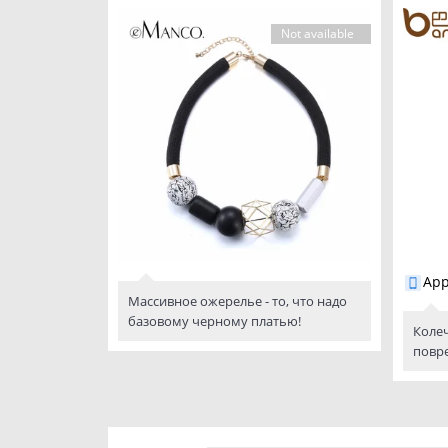
Not available
App
Массивное ожерелье - то, что надо
базовому черному платью!
Колеч
повр