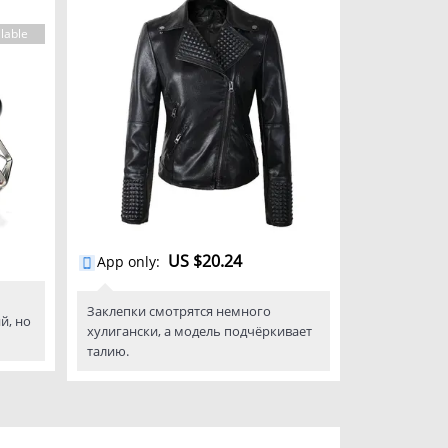
lable
US $20.24
App only
:
Заклепки смотрятся немного
й, но
хулигански, а модель подчёркивает
талию.