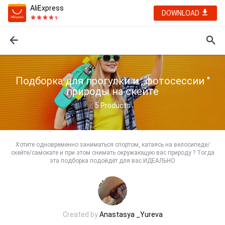
AliExpress
DOWNLOAD
Подборка для прогулки и ,,фотосессии "
природы на скейте
5
Products
Хотите одновременно заниматься спортом, катаясь на велосипеде/
скейте/самокате и при этом снимать окружающую вас природу ? Тогда
эта подборка подойдёт для вас ИДЕАЛЬНО
Created by
Anastasya _Yureva