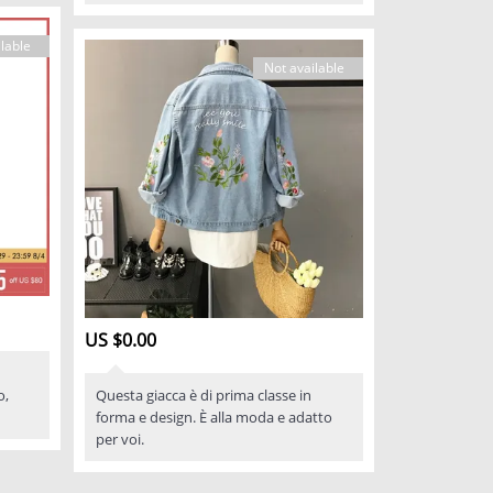
lable
Not available
US $0.00
o,
Questa giacca è di prima classe in
forma e design. È alla moda e adatto
per voi.