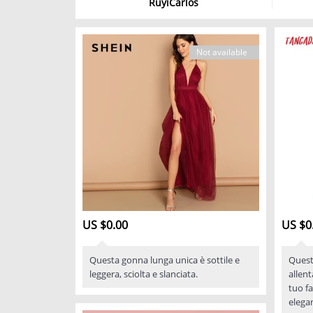
RuyiCarlos
Not available
US $0.00
US $0
Questa gonna lunga unica è sottile e
Quest
leggera, sciolta e slanciata.
allent
tuo f
elega