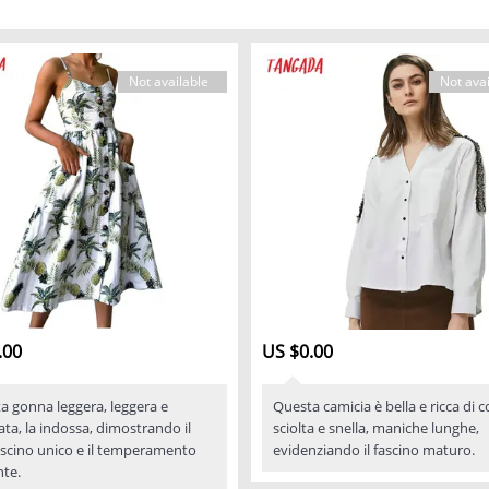
Not available
Not avai
.00
US $0.00
a gonna leggera, leggera e
Questa camicia è bella e ricca di c
ata, la indossa, dimostrando il
sciolta e snella, maniche lunghe,
ascino unico e il temperamento
evidenziando il fascino maturo.
nte.