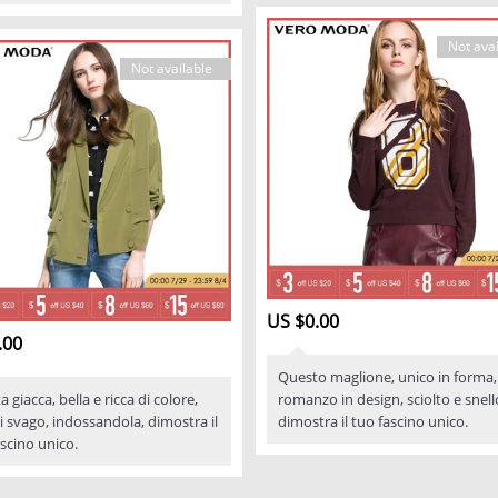
Not avai
Not available
US $0.00
.00
Questo maglione, unico in forma,
 giacca, bella e ricca di colore,
romanzo in design, sciolto e snell
di svago, indossandola, dimostra il
dimostra il tuo fascino unico.
scino unico.