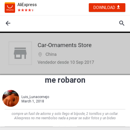
AliExpress
DOWNLOAD
me robaron
Luis_Lunacornejo
March 1, 2018
compre un fusil de adorno y solo llego el bípode, 2 tornillos y un collar.
Aliexpress no me reembolso nada a pesar se subir fotos y un bideo