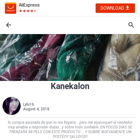
AliExpress
DOWNLOAD
Kanekalon
Lylu16
August 4, 2018
lo compre asustada de que no me llegaría ...pero me equivoque!! el vendedor
muy amable a responder dudas...y sobre todo confiable. EN POCOS DÍAS SE
TRENZARÁ MI PELO CON ESTE PRODUCTO ... Y SUBIRÉ NUEVAMENTE UN
POSTEO!! SALUDOS!!