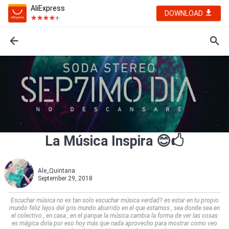
AliExpress
DOWNLOAD
La Música Inspira 😊🖒
Ale_Quintana
September 29, 2018
Escuchar música no es tan solo escuchar música verdad? es estar en tu propio
mundo feliz lejos del gris mundo aburrido en el que estamos , sea donde sea en
el colectivo , en casa , en el parque la música cambia la forma de ver las cosas
es mágica diría por eso hoy más que nada aprovecho para mostrar como veo