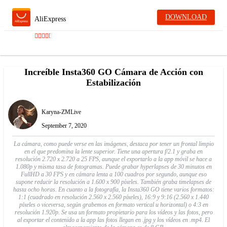
DOWNLOAD
AliExpress
Increíble Insta360 GO Cámara de Acción con
Estabilización
Karyna-ZMLive
September 7, 2020
La cámara, como puede verse en las imágenes, destaca por tener un frontal limpio
en el que predomina la lente superior. Tiene una apertura f/2.1 y graba en
resolución 2.720 x 2.720 a 25 FPS, aunque el exportarlo a la app móvil se hace a
1.080p y misma tasa de fotogramas. Puede grabar hyperlapses de 30 minutos en
FullHD a 30 FPS y en cámara lenta a 100 cuadros por segundo, aunque eso
supone reducir la resolución a 1.600 x 900 píxeles. También graba timelapses de
hasta ocho horas. En cuanto a la fotografía, la Insta360 GO tiene varios formatos:
1:1 (cuadrado en resolución 2.560 x 2.560 píxeles), 16:9 y 9:16 (2.560 x 1.440
píxeles o viceversa, según grabemos en formato vertical u horizontal) o 4:3 en
resolución 1.920p. Se usa un formato propietario para los vídeos y las fotos, pero
al exportar el contenido a la app las fotos llegan en .jpg y los vídeos en .mp4. El