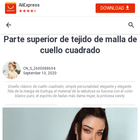
AliExpress
DOWNLOAD
Parte superior de tejido de malla de
cuello cuadrado
CN_S_2600088694
September 10, 2020
Diseño clásico de cuello cuadrado, simple personalidad, elegante y elegante.
Tela de la manga de burbuja, el material de la nebulosa se fusiona con el color
blanco puro, el espíritu de hadas más dama mujer, la princesa vanity.