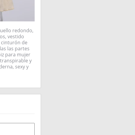
cuello redondo,
ios, vestido
, cinturón de
das las partes
piz para mujer
transpirable y
derna, sexy y