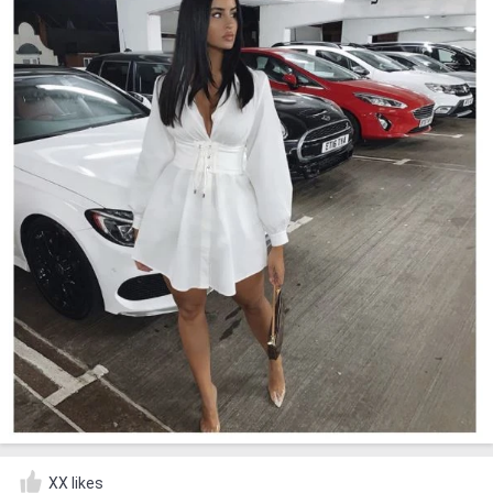
XX likes