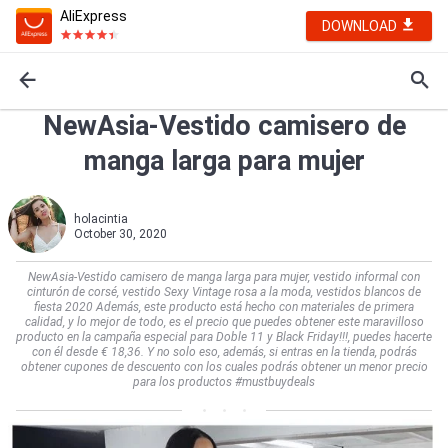
AliExpress
DOWNLOAD
NewAsia-Vestido camisero de
manga larga para mujer
holacintia
October 30, 2020
NewAsia-Vestido camisero de manga larga para mujer, vestido informal con
cinturón de corsé, vestido Sexy Vintage rosa a la moda, vestidos blancos de
fiesta 2020 Además, este producto está hecho con materiales de primera
calidad, y lo mejor de todo, es el precio que puedes obtener este maravilloso
producto en la campaña especial para Doble 11 y Black Friday!!!, puedes hacerte
con él desde € 18,36. Y no solo eso, además, si entras en la tienda, podrás
obtener cupones de descuento con los cuales podrás obtener un menor precio
para los productos #mustbuydeals