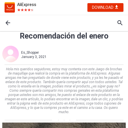
AliExpress
DOWNLOAD
Recomendación del enero
Es_Shopper
January 3, 2021
Hola mis queridos seguidores, estoy muy contenta con este Juego de brochas
de maquillaje que realicé la compra en la plataforma de AliExpress. Algunas
amigas me han preguntado de donde viene este producto, y ya les he pasado el
enlace de este producto. También quería compartir aquí con todos ustedes. Tal
como lo enseña en la imagen, podíais mirar el producto, ¿es súper guay no?
Como siempre quería compartir mis compras geniales en esta plataforma
porque ustedes son mis amigos, he puesto el enlace de este producto en la
imagen en este artículo, lo podíais encontrar en la imagen, dale un clic, y podrías
entrar la página web de este producto en AliExpress, coge todos cupones de
AliExpress, y lo que tu compres ya este en el camino a tu casa. Os quiero
mucho.