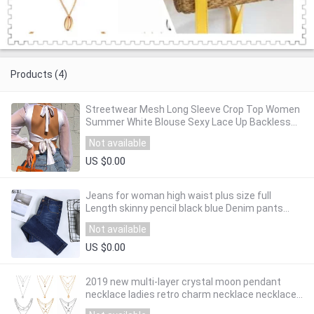
Products (4)
Streetwear Mesh Long Sleeve Crop Top Women
Summer White Blouse Sexy Lace Up Backless
Ladies Tops Shirt blusas mujer de moda 2019
Not available
US $0.00
Jeans for woman high waist plus size full
Length skinny pencil black blue Denim pants
100kg
Not available
US $0.00
2019 new multi-layer crystal moon pendant
necklace ladies retro charm necklace necklace
party jewelry accessories