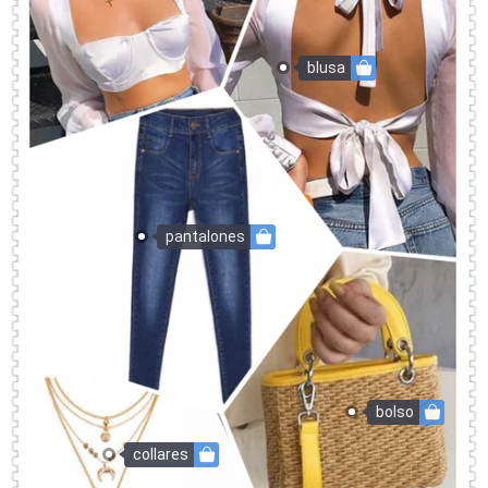
blusa
pantalones
bolso
collares