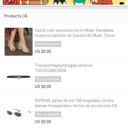
Products (4)
Hazel color opciones corto Mujer Sandalias
mujeres zapatos de Zapato de Mujer Tacon
zapatos de tacones de Mujer dedo del pie
Not available
puntiagudo
US $0.00
Trendyol Kaplumbağalı cinturón
TBESS20KE0008
Not available
US $0.00
RAYBAN, gafas de sol 100 originales, lentes
planas hexagonales, lentes de protección UV,
accesorios para gafas para hombres/mujeres
Not available
RB3548N 001 48
US $0.00