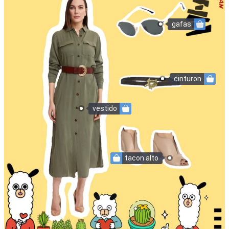
gafas
cinturon
vestido
tacon alto