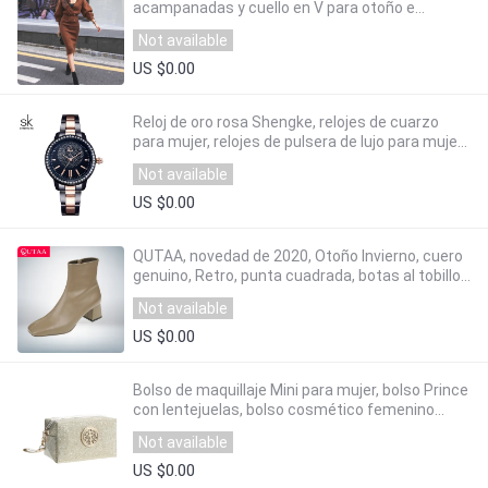
acampanadas y cuello en V para otoño e
invierno, paquete de faldas tejidas para mujer,
Not available
conjunto de 2 piezas, suéter para mujer, trajes
2020
US $0.00
Reloj de oro rosa Shengke, relojes de cuarzo
para mujer, relojes de pulsera de lujo para mujer
de marca superior, reloj femenino para chica,
Not available
reloj femenino
US $0.00
QUTAA, novedad de 2020, Otoño Invierno, cuero
genuino, Retro, punta cuadrada, botas al tobillo
con cremallera, tacón cuadrado, todos
Not available
coinciden con los zapatos de mujer, talla 34-39
US $0.00
Bolso de maquillaje Mini para mujer, bolso Prince
con lentejuelas, bolso cosmético femenino
dorado brillante, bolso de señora, bolsa de
Not available
maquillaje principal
US $0.00