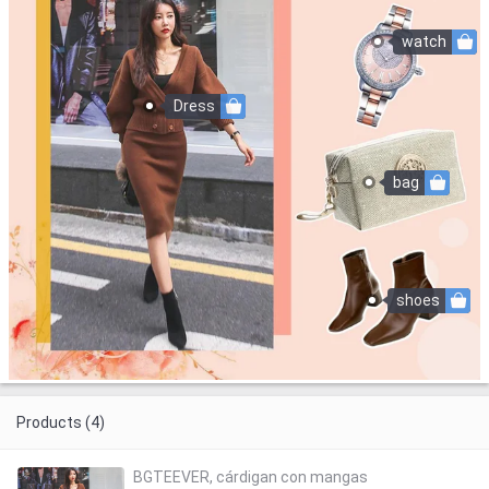
watch
Dress
bag
shoes
Products (4)
BGTEEVER, cárdigan con mangas