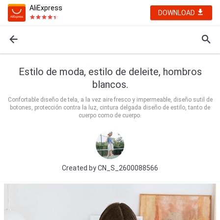
AliExpress
DOWNLOAD
Estilo de moda, estilo de deleite, hombros
blancos.
Confortable diseño de tela, a la vez aire fresco y impermeable, diseño sutil de
botones, protección contra la luz, cintura delgada diseño de estilo, tanto de
cuerpo como de cuerpo.
Created by
CN_S_2600088566