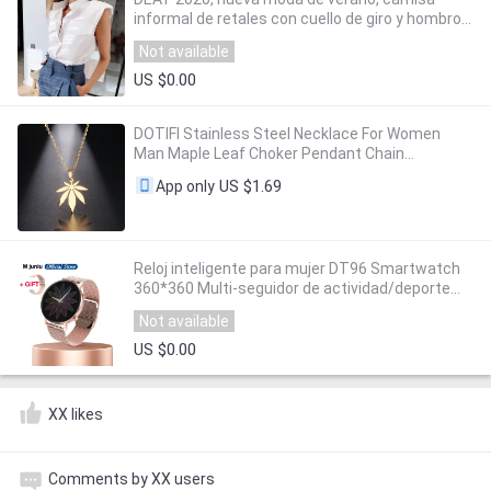
informal de retales con cuello de giro y hombros
descubiertos blancos, camiseta sin mangas de
Not available
temperamento, Top para mujer SD775
US $0.00
DOTIFI Stainless Steel Necklace For Women
Man Maple Leaf Choker Pendant Chain
Necklaces Engagement Jewelry korean Fashion
US $1.69
App only
NEW
Reloj inteligente para mujer DT96 Smartwatch
360*360 Multi-seguidor de actividad/deporte
Monitor de ritmo cardíaco presión arterial
Not available
oxígeno VS DT88 SG2 S20
US $0.00
XX likes
Comments by XX users