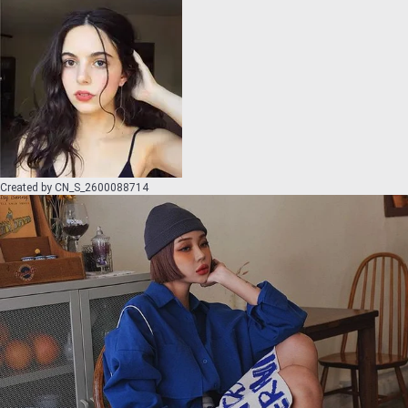
Created by
CN_S_2600088714