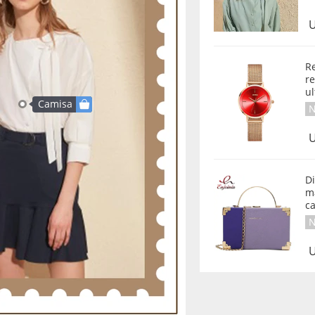
U
Re
re
ul
Camisa
N
U
Di
m
c
N
U