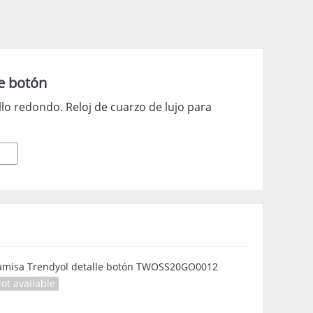
e botón
lo redondo. Reloj de cuarzo de lujo para
amisa Trendyol detalle botón TWOSS20GO0012
ot available