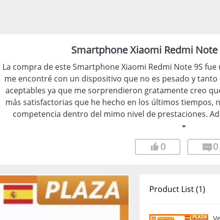
Smartphone Xiaomi Redmi Note 9
La compra de este Smartphone Xiaomi Redmi Note 9S fue 
me encontré con un dispositivo que no es pesado y tant
aceptables ya que me sorprendieron gratamente creo que
más satisfactorias que he hecho en los últimos tiempos, n
competencia dentro del mimo nivel de prestaciones. A
materiales de primera calidad, y lo mejor de todo, es 
maravilloso producto, puedes hacerte con él desde € 164,
0
0
entras en la tienda, podrás obtener cupones de descuento
descuento para los prod
Product List (1)
V