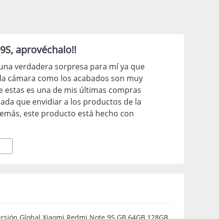
S, aprovéchalo!!
una verdadera sorpresa para mí ya que
o la cámara como los acabados son muy
 estas es una de mis últimas compras
ada que envidiar a los productos de la
demás, este producto está hecho con
el precio al que puedes obtener este
00 - 205,00. Y no solo eso, además, si
 con los cuales podrás obtener un mayor
uctos
ersión Global Xiaomi Redmi Note 9S GB 64GB 128GB