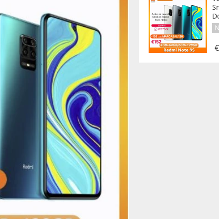
S
D
N
€