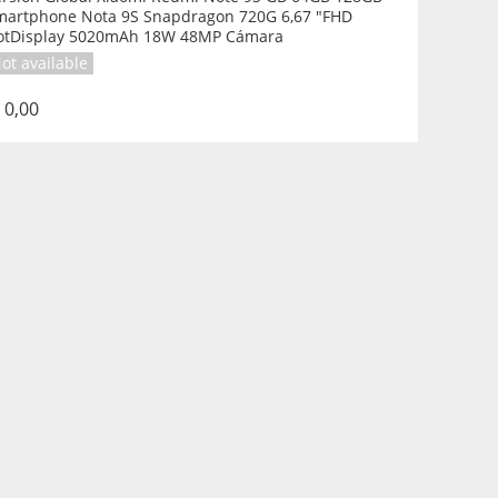
martphone Nota 9S Snapdragon 720G 6,67 "FHD
otDisplay 5020mAh 18W 48MP Cámara
ot available
 0,00