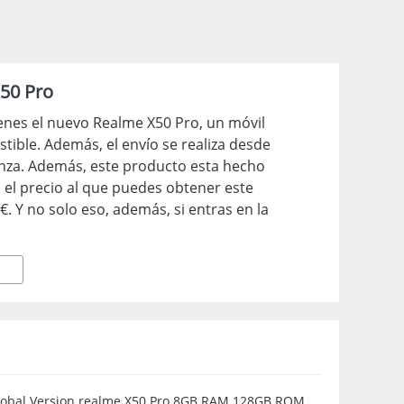
50 Pro
enes el nuevo Realme X50 Pro, un móvil
stible. Además, el envío se realiza desde
anza. Además, este producto esta hecho
s el precio al que puedes obtener este
. Y no solo eso, además, si entras en la
les podrás obtener un mayor descuento
lobal Version realme X50 Pro 8GB RAM 128GB ROM