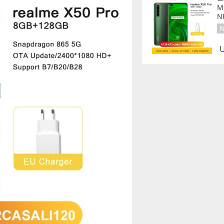
M
N
N
U