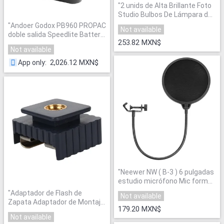
"
2 unids de Alta Brillante Foto
Studio Bulbos De Lámpara de
Luz Iluminación de la
"
Andoer Godox PB960 PROPAC
Not available
Fotografía 20 W 6000-6500 K
doble salida Speedlite Battery
110 V-220 V de Iluminación
253.82 MXN$
Power Pack 4500 mAh para
Not available
Fotográfica
"
Canon Nikon Flash negro
"
2,026.12 MXN$
App only
:
"
Neewer NW ( B-3 ) 6 pulgadas
estudio micrófono Mic forma
redonda viento Pop máscara
"
Adaptador de Flash de
Not available
de filtro Shield con soporte
Zapata Adaptador de Montaje
Clip ( negro )
"
179.20 MXN$
de 1/4 "Rosca de tornillo de la
Not available
Luz Del Estudio Del Soporte