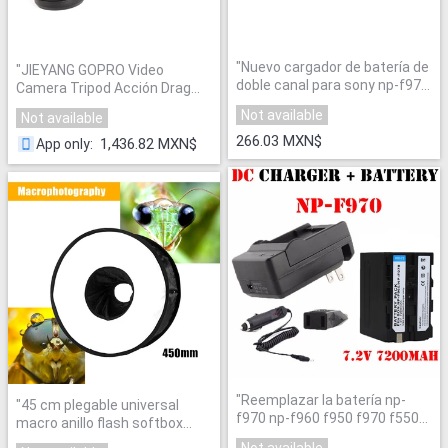
"
Nuevo cargador de batería de
"
JIEYANG GOPRO Video
doble canal para sony np-f970
Camera Tripod Acción Drag
f750 f960 qm91d fm50
Fluid Head Disparo Filmación
Not available
Not available
fm500h fm55h batería
"
SLR JY0506 al por mayor envío
266.03 MXN$
gratuito
"
1,436.82 MXN$
App only
:
"
Reemplazar la batería np-
"
45 cm plegable universal
f970 np-f960 f950 f970 f550
macro anillo flash softbox
np f750 batería + cargador
reflector difusor para canon
Not available