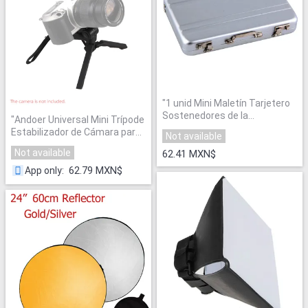
"
1 unid Mini Maletín Tarjetero
Sostenedores de la
"
Andoer Universal Mini Trípode
IDENTIFICACIÓN Contraseña
Estabilizador de Cámara para
Not available
caja de la Caja de Crédito de
GoPro Héroe 4 3 + 3 2 1
Aluminio de Plata Al Por
Not available
62.41 MXN$
CÁMARA RÉFLEX DIGITAL
Mayor
"
Trípode De Escritorio para
62.79 MXN$
App only
:
teléfonos Móviles con el
Teléfono titular
"