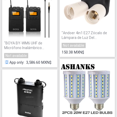
"
Andoer 4in1 E27 Zócalo de
Lámpara de Luz Del
Sostenedor de Bulbo Del
"
BOYA BY-WM6 UHF de
Not available
Adaptador Del Divisor para
Micrófono Inalámbrico
Estudio de Fotografía
150.38 MXN$
Sistema de Micrófono de
Not available
Accesorios Softbox Foto
Solapa omnidireccional para
Video Película
"
ENG EFP DV DSLR
"
3,586.60 MXN$
App only
: