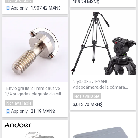
Not available
Monopie Hebilla Gancho de
188.74 MXN$
Electrónico Estabilizador
Viaje Escalada Montar
"
Panorama Trípode Rotula para
1,907.42 MXN$
App only
:
Teléfono para GoPro
"
"
Jy0508a JIEYANG
videocámara de la cámara
"
Envío gratis 21 mm cautivo
trípode profesional para
1/4 pulgadas plegable d-anillo
Not available
soporte de vídeo / vídeo DSLR
adaptador tornillos de
Not available
trípode / cabeza fluida
3,013.70 MXN$
sujeción del trípode Plate
amortiguación / 1610 mm
Monopod Quick Release para
21.19 MXN$
App only
:
altura máxima
"
accesorios de la cámara
"