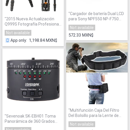
"
Cargador de batería Dual LCD
para Sony NPF550 NP-F750
"
2015 Nueva Actualización
NP-F970 NP-F330 NP-F530 NP-
Q999S Fotografía Profesional
Not available
F730 NP-F930 NP-F770
Rotula + Trípode De Aluminio
Not available
Yongnuo Led luz de vídeo
"
Para Monopie Portátil Para
572.33 MXN$
Canon Nikon Sony DSLR
1,198.84 MXN$
App only
:
Cámara
"
"
Multifunción Caja Del Filtro
Del Bolsillo para la Lente de
"
Sevenoak SK-EBH01 Toma
Cámara de La Correa de
Panorámica de 360 Grados
Not available
Cintura Ajustable Trípode
Giratoria Lapso de Tiempo