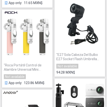
Del Trípode Para Canon (Por
11.65 MXN$
App only
:
Favor Lea la Descripción)
"
"
E27 Sola Cabeza Del Bulbo
E27 Socket Flash Umbrella
Soporte Foto Soporte de
"
Roca Portátil Control de
Not available
Lámpara de Iluminación De
Alambre Universal Mini
Estudio Fotografía
94.28 MXN$
Autofoto Palillo Monopod para
Accesorios
"
Not available
iPhone para Samsung LG para
Huawei Teléfonos Android
123.86 MXN$
App only
:
IOS
"