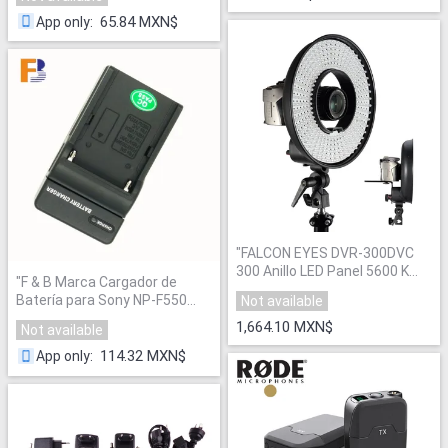
F970
"
de Cámara
"
65.84 MXN$
App only
:
"
FALCON EYES DVR-300DVC
300 Anillo LED Panel 5600 K
"
F & B Marca Cargador de
Iluminación Lentes Luz
Batería para Sony NP-F550
Not available
Continua para DSLR
NP-F570 NP-F970 NP-F750
Fotografía
"
1,664.10 MXN$
Not available
Batería Luz de Vídeo LED
Cargador de Batería
"
114.32 MXN$
App only
: