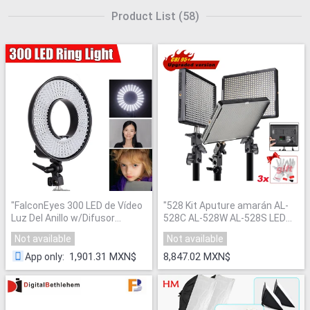
Product List
(
58
)
"
FalconEyes 300 LED de Vídeo
"
528 Kit Aputure amarán AL-
Luz Del Anillo w/Difusor
528C AL-528W AL-528S LED
Regulable 3000 K-7000 K LED
Video Studio foto Light Panel
Not available
Not available
Anillo Efecto Maravilloso para
iluminación de la fotografía
Sombra de ojos de Luz
para Canon Nikon cámara
"
1,901.31 MXN$
8,847.02 MXN$
App only
:
Menos
"