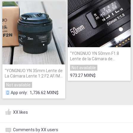
"
YONGNUO YN 50mm F1.8
Lente de la Cámara de
Enfoque Automático de Focal
Not available
fija Estándar Grande apertura
"
YONGNUO YN 35mm Lente de
para nikon dslr para canon eos
973.27 MXN$
La Cámara Lente 1:2 F2 AF/MF
60d 70d 5d2 5d3
"
gran Angular Fijo/Primer
Not available
Enfoque Automático Lente
para Nikon para Canon
"
1,736.62 MXN$
App only
:
XX likes
Comments by XX users