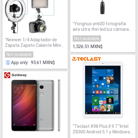
"
Yongnuo yn600 fotografía
aire ultra thin led luz cámara
de vídeo 5500 k para canon
Not available
"
Neewer 1/4 Adaptador de
nikon pentax olympas
Zapata Zapato Caliente Mini
samsung dslr cámara
"
1,526.51 MXN$
Cabeza De La Bola soporte
Not available
con Cerradura para Soporte
de Trípode de Cámara Flash
95.61 MXN$
App only
:
de Luz LED montaje
"
"
Teclast X98 Plus II 9.7 "Intel
Z8300 Android 5.1 y Windows
10 OS Dual Quad Core 4G RAM