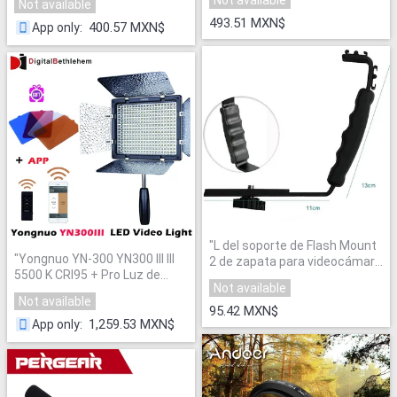
Not available
para sony plm-100 ccd-trv35
nikon sony flash p0024851
"
mvc-fd91 para mc1500c 190
493.51 MXN$
400.57 MXN$
App only
:
p
"
"
L del soporte de Flash Mount
"
Yongnuo YN-300 YN300 III lIl
2 de zapata para videocámara
5500 K CRI95 + Pro Luz de
Mic micrófono cámara de luz
Not available
Vídeo LED con Mando a
de vídeo
"
Not available
distancia, Soporte de
95.42 MXN$
Alimentación de CA adaptador
1,259.53 MXN$
App only
:
y Remoto APP
"