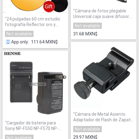
"
Cámara de fotos plegable
Universal caja suave difusor
"
24 pulgadas 60 cm estudio
de Flash Softbox para Canon
fotografía Reflector oro y
Not available
580EX 550Ex 540EZ 430EZ
plata de doble cara tablero
420EZ 430EX 420EX
"
31.68 MXN$
Not available
suave cámara fotografía
reflectores
"
111.64 MXN$
App only
:
"
Cámara de Metal Asiento
Adaptador de Flash de Zapata
"
Cargador de batería para
Adaptador de Montaje con 1/4
Sony NP-F550 NP-F570 NP-
Not available
Tornillo de Bloque para Flash
F750 NP-F960 NP-F330 NP-
Holder Soporte para Trípode
29.97 MXN$
Not available