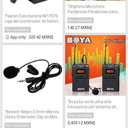
"
DHphoto Micrófono
Parabrisas Parabrisas para
"
Falcon Eyes batería NP-F970
MONTÓ VideoMic Ir DeadCat Ir
Not available
caja del sostenedor de batería
Artificial de Piel de Escudo
MV-AD2 para FALCONEYES
Contra el Viento
"
140.27 MXN$
Not available
DVR-300DVC DVR-630DVC
DVR-630D llevó la luz del anillo
320.42 MXN$
App only
:
P0026272
"
"
Boya by-wm6 ultra alta
frecuencia uhf sistema de
"
Neewer Negro 3.5mm Manos
micrófono de solapa
Not available
Libres Ordenador Clip on Mini
inalámbrico para cámara
Micrófono de Solapa (1x
canon nikon sony dslr
3,434.12 MXN$
Not available
Micrófono De Solapa)
grabadora de audio
"