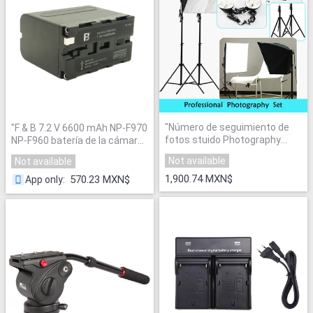
"
Número de seguimiento de
"
F & B 7.2 V 6600 mAh NP-F970
fotos stuido Photography
NP-F960 batería de la cámara
Caja de luz Suave material +
para la luz de vídeo / Monitor
Not available
Not available
lámpara de flash softbox
de campo
"
reflector holder hold para 4
1,900.74 MXN$
570.23 MXN$
App only
:
lámparas
"