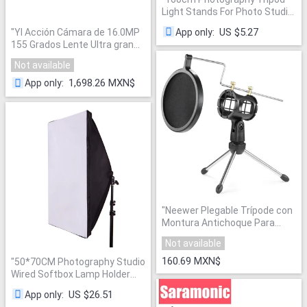
Light Stands For Photo Studio
Relfectors Softboxe Lame
US $5.27
App only
:
"
YI Acción Cámara de 16.0MP
Backgrounds Video Lighting
155 Grados Lente Ultra gran
Studio Kits
"
Angular Incorporado WiFi 1080
Not available
P 60/30fps 3D Ruido
reducción de Deportes Mini
1,698.26 MXN$
App only
:
Cámara
"
"
Neewer Plegable Trípode con
Montura Antichoque Para
Micrófono Soporte de
Not available
Micrófono de Escritorio y
Doble-Net Filtro Pop Para
160.69 MXN$
"
50*70CM Photography Studio
Podcasts de Internet Chat
"
Wired Softbox Lamp Holder
with E27 Socket for Studio
US $26.51
App only
:
Continuous Lighting With