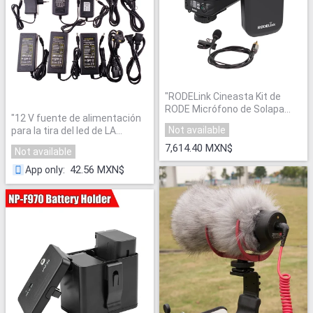
"
RODELink Cineasta Kit de
RODE Micrófono de Solapa
"
12 V fuente de alimentación
Inalámbrico Enlace RODLNK-
Not available
para la tira del led de LA
FM DSLR
"
UE/EE.UU./REINO UNIDO/AU
7,614.40 MXN$
Not available
adaptador de AC110-220V a
DC12V 1A 2A 3A 4A 5A 6A 10A
42.56 MXN$
App only
:
transformador de enchufe de
cable de 4 opciones KH
"