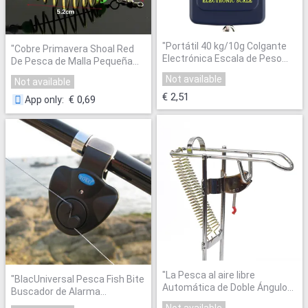
"
Portátil 40 kg/10g Colgante
"
Cobre Primavera Shoal Red
Electrónica Escala de Peso
De Pesca de Malla Pequeña
Digital de Bolsillo Gancho de
Malla Beads Luminoso
Not available
Not available
Pesca envío gratis
"
Giratoria Pesca Herramientas
"
€ 2,51
€ 0,69
App only
:
"
La Pesca al aire libre
"
BlacUniversal Pesca Fish Bite
Automática de Doble Ángulo
Buscador de Alarma
Primavera Fish Pole Pole
Electrónico de Alarma de
Not available