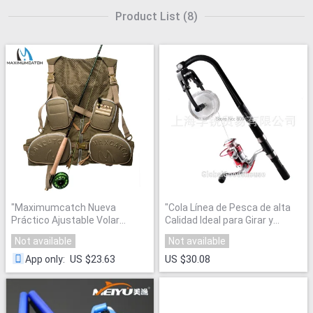
Product List
(
8
)
"
Maximumcatch Nueva
"
Cola Línea de Pesca de alta
Práctico Ajustable Volar
Calidad Ideal para Girar y
Chaleco de Pesca Chaleco de
Carretes De Arriba
"
Not available
Not available
Pesca Al Aire Libre
"
US $23.63
US $30.08
App only
: