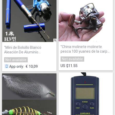
"
China molinete molinete
"
Mini de Bolsillo Blanco
pesca 100 yuanes de la carpa
Aleación De Aluminio
carrete de la pesca mn100 full
Telescópica Portátil Pen Fish
Not available
Not available
metal mini ronda balsa de
Rod Poste Telescópico Mini
pesca rueda señuelo pequeño
US $11.55
Hielo Pesca Pluma Varilla de
€ 10,09
App only
:
carrete
"
Aleación De Aluminio de La
Pluma
"