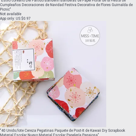
"
Estilo coreano Del Partido Banderín Banderas de Papel Floral de la Fiesta de
Cumpleaños Decoraciones de Navidad Festiva Decorativa de Flores Guirnalda de
Picnic
"
Not available
App only
:
US $0.97
"
40 Unids/lote Cereza Pegatinas Paquete de Post-It de Kawaii Diy Scrapbook
Material Escolar Nuevo Material Escolar Papelería Pegajosa
"