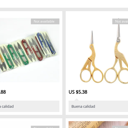
Not available
Not avai
.88
US $5.38
 calidad
Buena calidad