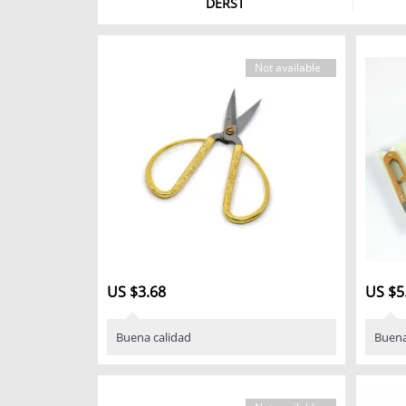
DERST
Not available
US $3.68
US $5
Buena calidad
Buena