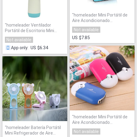
"
homeleader Mini Portátil de
Aire Acondicionado
"
homeleader Ventilador
Refrigerador Ventilador de
Not available
Portátil de Escritorio Mini
Refrigeración
"
Portátil de Aire
"
US $7.85
Not available
US $6.34
App only
:
"
homeleader Mini Portátil de
Aire Acondicionado
"
homeleader Batería Portátil
Refrigerador Ventilador de
Not available
Mini Refrigerador de Aire
Refrigeración
"