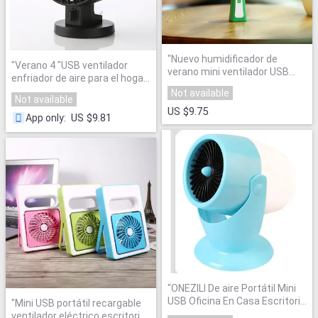
"
Nuevo humidificador de
"
Verano 4 "USB ventilador
verano mini ventilador USB
enfriador de aire para el hogar
recargable USB ventilador
tabla mini portátil
Not available
oficina inicio Mesa ventilador
Not available
Ventiladores para portátil aire
exterior ventilador de la mano
US $9.75
acondicionado acondicionador
US $9.81
App only
:
mini aire fresco
ventilador para al aire libre
"
acondicionado
"
"
ONEZILI De aire Portátil Mini
USB Oficina En Casa Escritorio
"
Mini USB portátil recargable
Ventilador Eléctrico
"
ventilador eléctrico escritorio