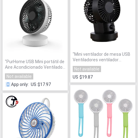
"
Mini ventilador de mesa USB
Ventiladores ventilador
"
PurHome USB Mini portátil de
soporte izquierda derecha
Aire Acondicionado Ventilador
Not available
portátil refrigerador de aire de
Pequeño
"
refrigeración aire
Not available
US $19.87
acondicionado para el hogar
"
US $17.97
App only
: