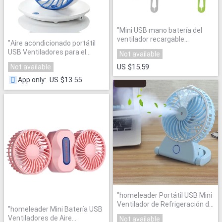
"
Mini USB mano batería del
ventilador recargable
"
Aire acondicionado portátil
refrigeración ventilador
USB Ventiladores para el
Not available
portátil luz LED enfriador de
hogar mini ventilador aire
aire acondicionado ventilador
US $15.59
Not available
acondicionado ventilador
USB ajustable Sopladores
"
mesa de apoyo/techo/mano/
US $13.55
App only
:
pared
"
"
homeleader Portátil USB Mini
Ventilador de Refrigeración de
"
homeleader Mini Batería USB
Aire Acondicionado
"
Ventiladores de Aire
Not available