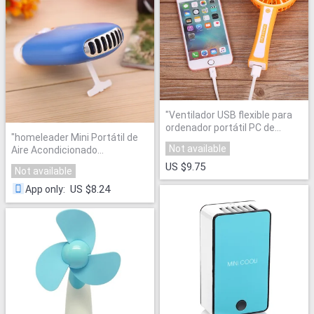
"
Ventilador USB flexible para
ordenador portátil PC de
"
homeleader Mini Portátil de
escritorio ordenador Baterías
Not available
Aire Acondicionado
portátiles mini ventilador USB
Refrigerador Ventilador de
ventilador de aire
US $9.75
Not available
Refrigeración
"
acondicionado ventilador de
US $8.24
App only
:
casa
"