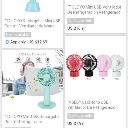
"
TOLOYO Mini USB Ventilador
De Refrigeración Refrigerador
de Aire Portable
"
Not available
"
TOLOYO Recargable Mini USB
Portátil Ventilador de Mano
US $16.91
Eléctrico
"
Not available
US $12.69
App only
:
"
VGEBY Escritorio USB
Ventilador De Refrigeración
Refrigerador Del
Not available
"
TOLOYO Mini USB Recargable
Acondicionador de Aire de
Portátil Refrigerador
Escritorio
"
US $7.99
Ventilador de Refrigeración
"