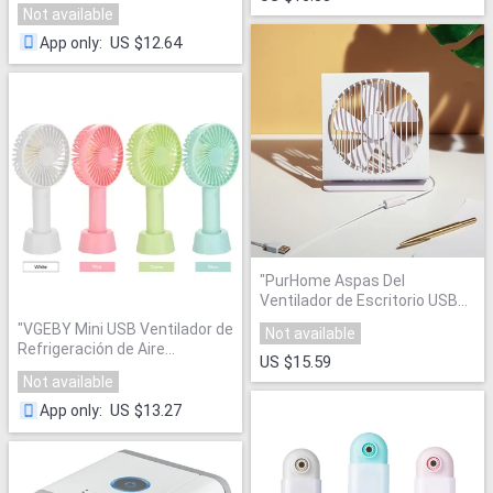
portátil mini ventilador
Not available
enfriador de aire
acondicionado para el hogar al
US $12.64
App only
:
aire libre USB Ventiladores con
batería
"
"
PurHome Aspas Del
Ventilador de Escritorio USB
Mini Portátil Eléctrica
"
"
VGEBY Mini USB Ventilador de
Not available
Refrigeración de Aire
US $15.59
Acondicionado
"
Not available
US $13.27
App only
: