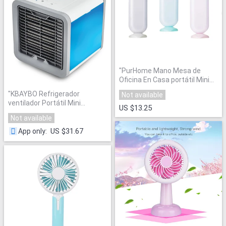
"
PurHome Mano Mesa de
Oficina En Casa portátil Mini
USB Ventilador De
"
KBAYBO Refrigerador
Not available
Refrigeración
"
ventilador Portátil Mini
US $13.25
Acondicionador de Aire de
Not available
Escritorio viento
"
US $31.67
App only
: