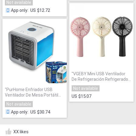
Not available
US $12.72
App only
:
"
VGEBY Mini USB Ventilador
De Refrigeración Refrigerador
Del Acondicionador de Aire
"
Not available
"
PurHome Enfriador USB
Ventilador De Mesa Portátil
US $15.07
Mini Acondicionador de Aire
"
Not available
US $30.74
App only
:
XX likes