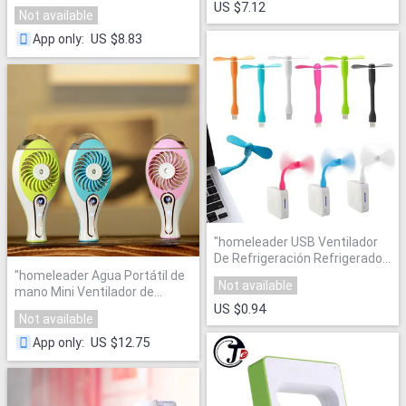
Acondicionado
"
US $7.12
Not available
US $8.83
App only
:
"
homeleader USB Ventilador
De Refrigeración Refrigerador
Portátil de Escritorio Mini
"
"
homeleader Agua Portátil de
Not available
mano Mini Ventilador de
US $0.94
Refrigeración Del Aire
"
Not available
US $12.75
App only
: