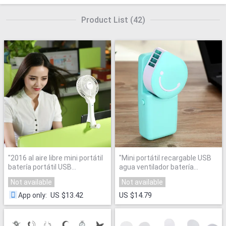
Product List
(
42
)
"
2016 al aire libre mini portátil
"
Mini portátil recargable USB
batería portátil USB
agua ventilador batería
recargable clip ventilador
portátil ventilador del aire
Not available
Not available
leque aire acondicionado
acondicionado para el hogar al
refrigeración ajustable aire
aire libre
"
US $13.42
US $14.79
App only
:
ventilador estudiante
"