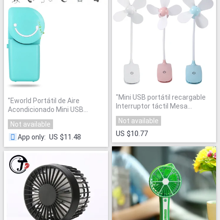
"
Mini USB portátil recargable
"
Eworld Portátil de Aire
Interruptor táctil Mesa
Acondicionado Mini USB
ventilador eléctrico escritorio
Ventilador de Refrigeración
Not available
clip Ventiladores para el hogar
Not available
Refrigerador
"
5 v 1.5 W aire acondicionado
US $10.77
US $11.48
App only
:
refrigerador ajustable
"