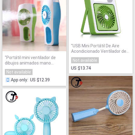
"
USB Mini Portátil De Aire
Acondicionado Ventilador de
Aire Acondicionado
"
"
Portátil mini ventilador de
Not available
dibujos animados mano
US $13.74
portable escritorio
Not available
rechargerble personal ultra
silencioso ventilador de
US $12.39
App only
:
refrigeración mini
humidificación del aire para el
hogar
"