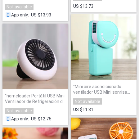
Acondicionado Portátil
"
US $13.73
Not available
US $13.93
App only
:
"
Mini aire acondicionado
ventilador USB Mini sonrisa
"
homeleader Portátil USB Mini
Cara ventilador de mano
Ventilador de Refrigeración de
Not available
Portable del escritorio
Aire Acondicionado
"
humidificación viajar al aire
US $11.81
Not available
libre mano
"
US $12.75
App only
: