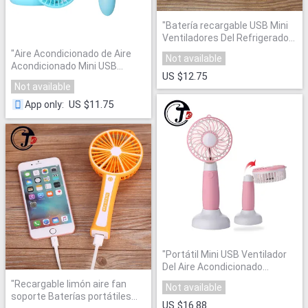
"
Batería recargable USB Mini
Ventiladores Del Refrigerador
de Aire Acondicionado
"
"
Aire Acondicionado de Aire
Not available
Acondicionado Mini USB
US $12.75
Ventilador de Ventilación
"
Not available
US $11.75
App only
:
"
Portátil Mini USB Ventilador
Del Aire Acondicionado
Acondicionador de aire de
"
Recargable limón aire fan
Not available
Refrigeración
"
soporte Baterías portátiles
US $16.88