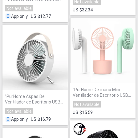
Not available
mano Ventiladores práctico
Not available
US $32.34
para estudiante oficina en
casa refrigerador del
US $12.77
App only
:
acondicionador de aire
"
"
PurHome De mano Mini
Ventilador de Escritorio USB
"
PurHome Aspas Del
de Carga Eléctrica
"
Ventilador de Escritorio USB
Not available
portátil Mini Electric
"
Not available
US $15.59
US $16.79
App only
: