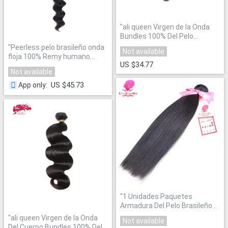
"
ali queen Virgen de la Onda
Bundles 100% Del Pelo
Humano Que Teje
"
"
Peerless pelo brasileño onda
Not available
floja 100% Remy humano
US $34.77
Extensiones de pelo 1
Not available
unidades color natural
paquetes armadura del pelo
US $45.73
App only
:
del envío libre
"
"
1 Unidades Paquetes
Armadura Del Pelo Brasileño
de la Virgen Del Pelo Humano
"
"
ali queen Virgen de la Onda
Not available
Del Cuerpo Bundles 100% Del