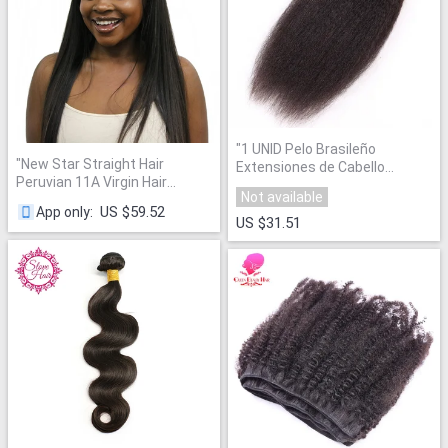
"
1 UNID Pelo Brasileño
"
New Star Straight Hair
Extensiones de Cabello
Peruvian 11A Virgin Hair
Humano de la Armadura
Not available
Weaving Natural Color
Bundles Cabello
"
US $59.52
App only
:
1/3/4Bundles 100%
US $31.51
Unprocessed Human Raw Hair
Weft Bundles
"