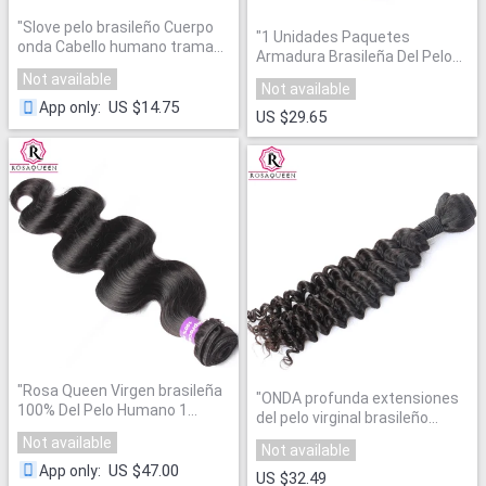
"
Slove pelo brasileño Cuerpo
"
1 Unidades Paquetes
onda Cabello humano trama
Armadura Brasileña Del Pelo
del color natural negro Remy
Extensiones de Cabello
Not available
extensiones del pelo puede
Not available
Humano
"
ser teñido envío gratis
"
US $14.75
App only
:
US $29.65
"
Rosa Queen Virgen brasileña
"
ONDA profunda extensiones
100% Del Pelo Humano 1
del pelo virginal brasileño
Unidades
"
100% paquetes armadura del
Not available
Not available
pelo humano Natural negro
US $47.00
App only
:
Color 1 unidades Rosa Queen
US $32.49