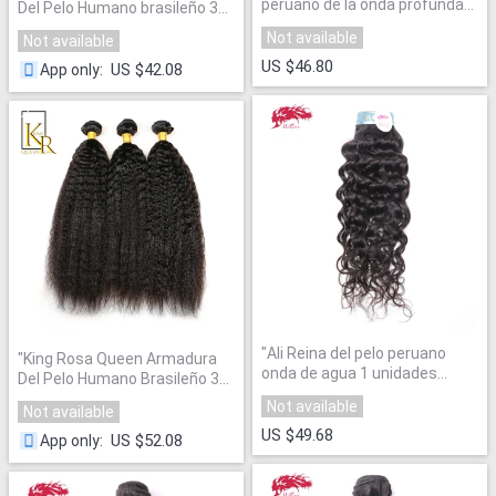
peruano de la onda profunda
Del Pelo Humano brasileño 3
virginal del pelo Lía color
UNIDS Bundle
"
Not available
Not available
natural 12 "a 26" 100% del pelo
humano armadura con El
US $46.80
US $42.08
App only
:
envío libre
"
"
Ali Reina del pelo peruano
"
King Rosa Queen Armadura
onda de agua 1 unidades
Del Pelo Humano Brasileño 3
bundles color natural del pelo
UNIDS Bundle
"
Not available
Not available
14 "a 26" 100% la armadura del
pelo humano
"
US $49.68
US $52.08
App only
: