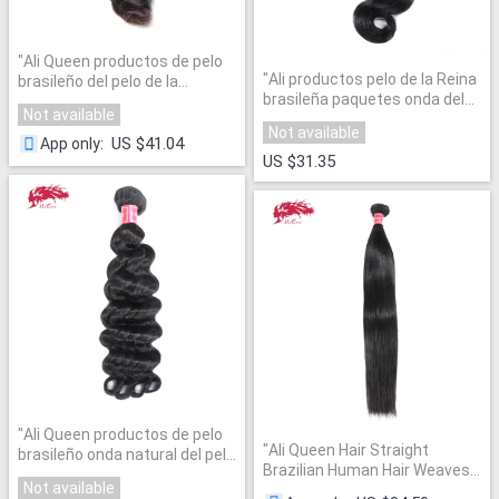
"
Ali Queen productos de pelo
"
Ali productos pelo de la Reina
brasileño del pelo de la
brasileña paquetes onda del
armadura bundles suelta la
Not available
cuerpo 100% Remy armadura
onda del pelo humano que teje
Not available
del pelo humano color natural
extensiones 1 unids color
US $41.04
App only
:
10 "-28 "envío libre
"
US $31.35
natural del pelo virginal
"
"
Ali Queen productos de pelo
"
Ali Queen Hair Straight
brasileño onda natural del pelo
Brazilian Human Hair Weaves
bundles 100% Remy armadura
Not available
Bundles 1/3/4 Pcs Remy Hair
del pelo humano color natural