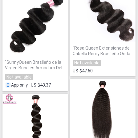
"
Rosa Queen Extensiones de
Cabello Remy Brasileño Onda
del cuerpo 1 Unidades
"
"
SunnyQueen Brasileño de la
Not available
Virgen Bundles Armadura Del
US $47.60
Pelo Extensión
"
Not available
US $43.37
App only
: