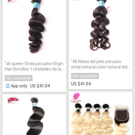
"
Ali Reina del pelo peruano
"
ali queen Onda peruana Virgin
onda natural color natural del
Hair Bundles 1 Unidades de la
pelo virginal 10 "a 28" 100%
Armadura
"
Not available
armadura del pelo humano
Not available
paquetes
"
US $41.04
US $41.04
App only
: