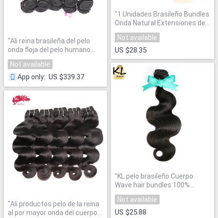
"
1 Unidades Brasileño Bundles
Onda Natural Extensiones de
Cabello Remy
"
Not available
"
Ali reina brasileña del pelo
onda floja del pelo humano
US $28.35
bundle 10 unids mucho color
Not available
natural 10-30 pulgadas tejer
del pelo extensiones de pelo
US $339.37
App only
:
de la Virgen
"
"
KL pelo brasileño Cuerpo
Wave hair bundles 100%
Cabello humano que teje color
Not available
natural 8 "~ 28" Remy
"
Ali productos pelo de la reina
extensiones del pelo envío
US $25.88
al por mayor onda del cuerpo