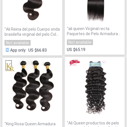
"
ali queen Virginal recta
"
Ali Reina del pelo Cuerpo onda
Paquetes de Pelo Armadura
brasileña virginal del pelo Color
Brasileña
"
Natural 14 "a 22" 100% Cabello
Not available
Not available
humano paquetes
"
US $65.19
US $66.83
App only
:
"
Ali Queen productos de pelo
"
King Rosa Queen Armadura