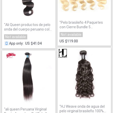
"
Pelo brasileño 4 Paquetes
"
Ali Queen productos de pelo
con Cierre Bundle 5
onda del cuerpo peruano color
Unids/lote
"
natural del pelo virginal 10 "a
Not available
Not available
28" 1 unidades 100% humano
US $119.00
paquetes de pelo
"
US $41.04
App only
:
"
HJ Weave onda de agua del
"
ali queen Peruana Virginal
pelo virginal brasileño 100%