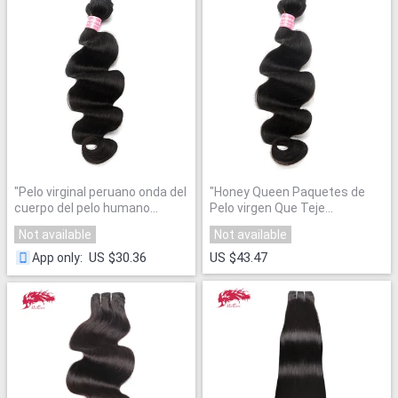
"
Pelo virginal peruano onda del
"
Honey Queen Paquetes de
cuerpo del pelo humano
Pelo virgen Que Teje
Bundles una pieza miel Queen
Extensiones
"
Not available
Not available
productos de Cabello 100%
Natural extensiones el tejer
US $30.36
US $43.47
App only
:
del pelo
"