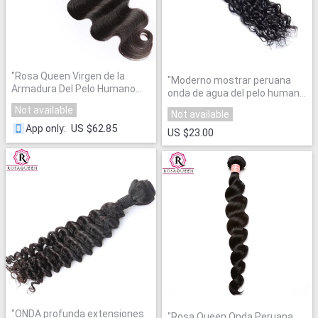
"
Rosa Queen Virgen de la
"
Moderno mostrar peruana
Armadura Del Pelo Humano
onda de agua del pelo humano
Bundles Pelo 1 Unids
"
paquetes 1 unidades Color
Not available
Not available
Natural 100 hinchable
US $62.85
App only
:
extensión Remy 10'' 28 ''envío
US $23.00
libre
"
"
ONDA profunda extensiones
"
Rosa Queen Onda Peruana