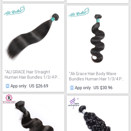
Hair Products
"
"
ALI GRACE Hair Straight
"
Ali Grace Hair Body Wave
Human Hair Bundles 1/3/4 Pcs
Bundles Human Hair 1/3/4 Pcs
Brazilian Straight Hair Bundles
100% Remy Human Hair
US $26.69
App only
:
US $30.96
App only
:
28 30 32 Inch Remy Hair
Bundle Brazilian Hair 30inch
Weave Natural Color
"
Body Wave Hair Extension
"