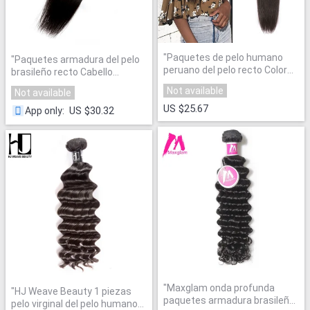
"
Paquetes de pelo humano
"
Paquetes armadura del pelo
peruano del pelo recto Color
brasileño recto Cabello
Natural 8-28 pulgadas
humano extensiones Honey
Not available
Not available
extensión Remy del pelo envío
productos reina pelo Remy
libre HJ belleza
"
US $25.67
que teje color natural
"
US $30.32
App only
:
"
Maxglam onda profunda
"
HJ Weave Beauty 1 piezas
paquetes armadura brasileña
pelo virginal del pelo humano