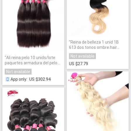
"
Reina de belleza 1 unid 1B
613 dos tonos ombre hair
bundles blonde onda del
Not available
"
Ali reina pelo 10 unids/lote
cuerpo del pelo humano Remy
paquetes armadura del pelo
armadura brasileña del pelo
US $27.79
brasileño virginal recta
paquetes del envío libre
"
Not available
bundles pelo 100% del pelo
humano de la trama
US $302.94
App only
:
productos envío libre
"