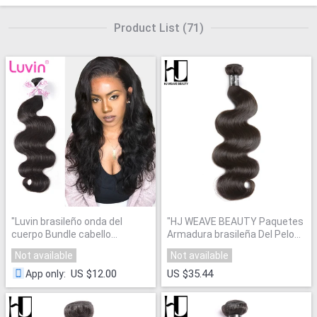
Product List
(
71
)
"
Luvin brasileño onda del
"
HJ WEAVE BEAUTY Paquetes
cuerpo Bundle cabello
Armadura brasileña Del Pelo
humano teje 100%
Pelo Virginal
"
Not available
Not available
extensiones Remy Color
Natural del envío libre
"
US $12.00
US $35.44
App only
: