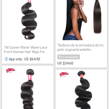
"
Belleza de la armadura de HJ
"
Ali Queen Water Wave Lace
pelo virginal brasileño
Front Human Hair Wigs For
paquetes armadura del pelo
Women 13x6 13X4 4X4 Lace
Not available
recto pelo humano Lía Color
US $64.90
App only
:
Wigs With Pre Plucked Hairline
Natural extensión del pelo del
US $34.60
Brazilian Remy Hair
"
envío libre
"