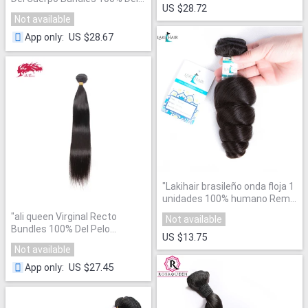
US $28.72
Pelo Humano Que Teje
"
Not available
US $28.67
App only
:
"
Lakihair brasileño onda floja 1
unidades 100% humano Remy
Extensiones de pelo Color
"
ali queen Virginal Recto
Not available
Natural paquetes armadura
Bundles 100% Del Pelo
del pelo del envío libre
"
US $13.75
Humano Que Teje
"
Not available
US $27.45
App only
: