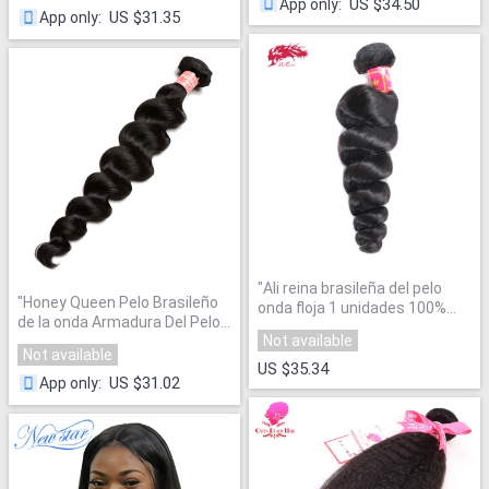
US $34.50
App only
:
Bundles 10"- 36" 100% Human
10 "-28 "envío libre
"
US $31.35
App only
:
Hair Extension Wig
"
"
Ali reina brasileña del pelo
"
Honey Queen Pelo Brasileño
onda floja 1 unidades 100%
de la onda Armadura Del Pelo
Remy extensión del pelo
Not available
Humano Bundles
"
humano del color natural del
Not available
pelo de la armadura bundles
US $35.34
US $31.02
App only
:
envío gratis
"