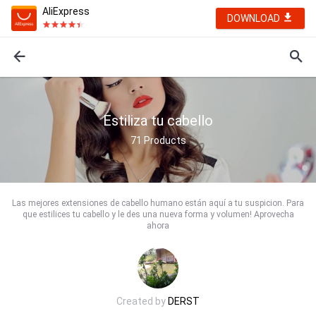
AliExpress
DOWNLOAD
Estiliza tu cabello
71
Products
Las mejores extensiones de cabello humano están aquí a tu suspicion. Para
que estilices tu cabello y le des una nueva forma y volumen! Aprovecha
ahora
Created by
DERST