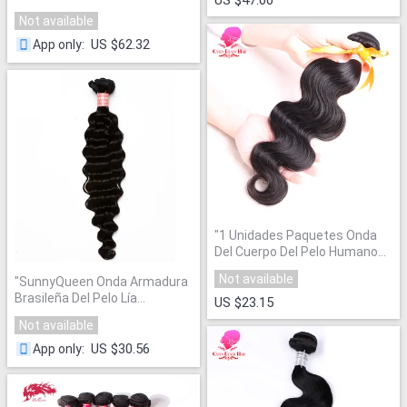
Pelo Humano
"
Not available
US $62.32
App only
:
"
1 Unidades Paquetes Onda
Del Cuerpo Del Pelo Humano
Extensiones de la Armadura
Not available
"
SunnyQueen Onda Armadura
Del Pelo
"
Brasileña Del Pelo Lía
US $23.15
Extensiones
"
Not available
US $30.56
App only
: