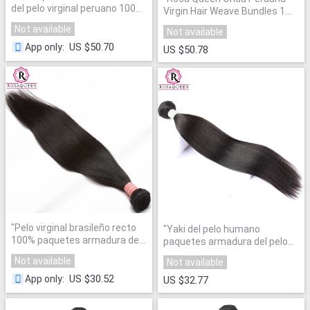
del pelo virginal peruano 100%
Virgin Hair Weave Bundles 1
paquetes armadura del pelo
Unidades
"
Not available
Not available
humano Natural negro Color 1
unidades Rosa Queen Hair
US $50.70
App only
:
US $50.78
Products
"
"
Pelo virginal brasileño recto
"
Yaki del pelo humano
100% paquetes armadura del
paquetes armadura del pelo
pelo humano Natural negro
brasileño Yaki del pelo recto
Not available
Not available
Color 1 unidades Rosa Queen
extensiones 1 unidades Remy
Hair Products
"
US $30.52
App only
:
Rosa Queen Hair Products
"
US $32.77