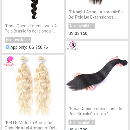
"
Straight Armadura brasileña
Del Pelo Lía Extensiones
SunnyQueen
"
"
Rosa Queen Extensiones Del
Not available
Pelo Brasileño de la onda 1
US $34.50
Unidades
"
Not available
US $50.76
App only
:
"
Rosa Queen Extensiones Del
Pelo Brasileño recto 1
Unidades
"
Not available
"
BELLEZA Rubia Brasileña
Onda Natural Armadura Del
US $47.00