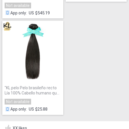
libre
"
color natural del pelo brasileño
Not available
virginal 14 "a 24" 100% del pelo
humano paquetes
"
US $545.19
App only
:
"
KL pelo Pelo brasileño recto
Lía 100% Cabello humano que
teje color natural 8 "~ 28"
Not available
Extensiones de Cabello Remy
envío libre
"
US $25.88
App only
:
XX likes