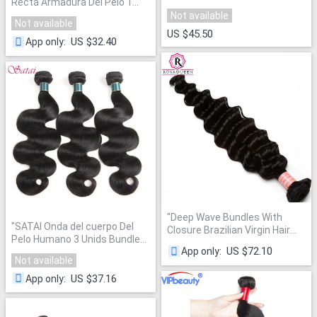
Recta Armadura Del Pelo 1
manojos de cabello humano
Unidades
"
Not available
Color Natural del envío libre
"
Not available
US $45.50
US $32.40
App only
:
"
Deep Wave Bundles With
"
SATAI Onda del cuerpo Del
Closure Brazilian Virgin Hair
Pelo Humano 3 Unids Bundles
Weave 2 and 3 Human Hair
US $72.10
App only
:
Pelo Peruano No
"
Bundles With Closure Dolago
Not available
Hair Curly Products
"
US $37.16
App only
: