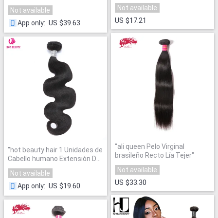
del pelo humano de Remy del
paquetes brasileños de la
Not available
Not available
color natural Extensiones de
armadura del pelo onda
pelo 1 unid envío libre
"
US $17.21
Natural Color Natural del envío
US $39.63
App only
:
libre
"
"
ali queen Pelo Virginal
"
hot beauty hair 1 Unidades de
brasileño Recto Lía Tejer
"
Cabello humano Extensión Del
Pelo
"
Not available
Not available
US $33.30
US $19.60
App only
: