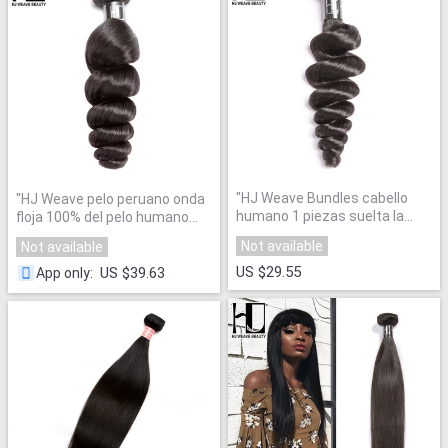
"
HJ Weave Bundles cabello
"
HJ Weave pelo peruano onda
humano 1 piezas suelta la
floja 100% del pelo humano
onda Remy pelo 12-28
Bundles extensión del pelo
Not available
Not available
pulgadas extensión del pelo
Color Natural del envío libre
"
color Natural del envío libre
"
US $29.55
US $39.63
App only
: