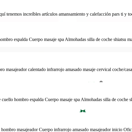
uí tenemos increíbles artículos amansamiento y calefacción pars ti y to
 hombro espalda Cuerpo masaje spa Almohadas silla de coche shiatsu ma
bro masajeador calentado infrarrojo amasado masaje cervical coche/cas
de cuello hombro espalda Cuerpo masaje spa Almohadas silla de coche sh
llo hombro masajeador Cuerpo infrarrojo amasado masajeador inicio Of