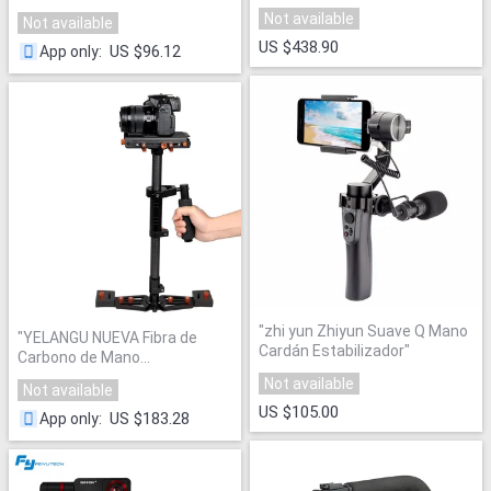
con 4 K 1080 p Acción 16
estabilizador de mano para
Not available
Not available
Mega píxeles 2,0 pulgadas HD
"
steadicam para Canon
US $438.90
Nikon/Sony DSLR Cámara DHL
US $96.12
App only
:
free2.5kg
"
"
zhi yun Zhiyun Suave Q Mano
"
YELANGU NUEVA Fibra de
Cardán Estabilizador
"
Carbono de Mano
Estabilizador para Steadicam
Not available
Not available
para CANON DSLR Cámara DV
US $105.00
de Vídeo Digital y para GoPro
US $183.28
App only
:
carga Máxima 5 KG
"