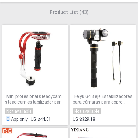
Product List
(
43
)
"
Mini profesional steadycam
"
Feiyu G4 3 eje Estabilizadores
steadicam estabilizador para
para cámaras para gopro
Digital Compact Camera
HERO4/3 +/3 deportes
Not available
Not available
Phone DSLR para Canon Nikon
cámaras de tamaño similar
Sony GoPro Hero
"
con cable de carga y cable de
US $44.51
US $329.18
App only
:
salida de vídeo
"