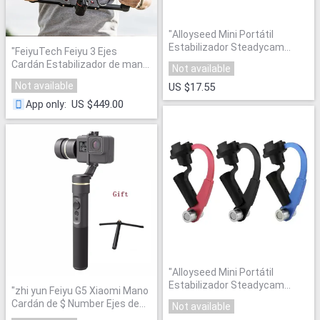
"
Alloyseed Mini Portátil
Estabilizador Steadycam
"
FeiyuTech Feiyu 3 Ejes
Cámara Héroe
"
Cardán Estabilizador de mano
Not available
grúa
"
Not available
US $17.55
US $449.00
App only
:
"
Alloyseed Mini Portátil
Estabilizador Steadycam
"
zhi yun Feiyu G5 Xiaomi Mano
Cámara Héroe
"
Cardán de $ Number Ejes de
Not available
Acción
"