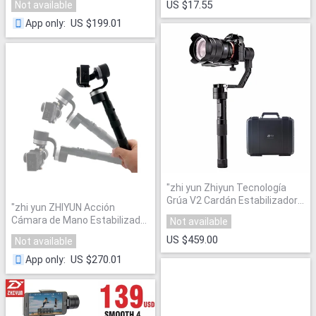
US $17.55
Not available
US $199.01
App only
:
"
zhi yun Zhiyun Tecnología
Grúa V2 Cardán Estabilizador
"
zhi yun ZHIYUN Acción
de Mano
"
Cámara de Mano Estabilizador
Not available
Cardán
"
US $459.00
Not available
US $270.01
App only
: