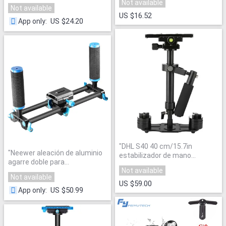
buceo montaje para Canon
Not available
mango titular flash bracket
Not available
para Nikon para Sony Cámara
"
para Canon Sony DSLR
US $16.52
US $24.20
App only
:
Cámara
"
"
DHL S40 40 cm/15.7in
"
Neewer aleación de aluminio
estabilizador de mano
agarre doble para
profesional steadicam para
Not available
Canon/Nikon/Sony/Olympus/F
videocámara cámara digital
Not available
ujifilm/zhiyun feiyu 3 eje
Canon Nikon Sony DSLR
"
US $59.00
handheldgimbal estabilizador
"
US $50.99
App only
: