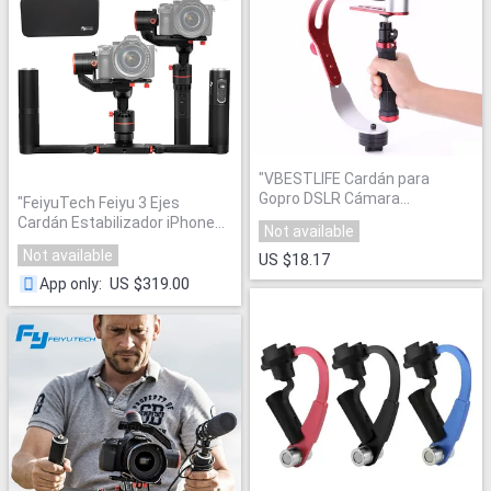
"
VBESTLIFE Cardán para
Gopro DSLR Cámara
"
FeiyuTech Feiyu 3 Ejes
Estabilizador de mano
"
Cardán Estabilizador iPhone
Not available
zhiyun
"
Not available
US $18.17
US $319.00
App only
: