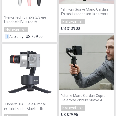
"
zhi yun Suave Mano Cardán
Estabilizador para la cámara
"
FeiyuTech Vimble 2 3 eje
del iPhone
"
Not available
Handheld Bluetooth
Smartphone estabilizador con
US $139.00
Not available
183mm Pole trípode para
iPhone X 8 7 XIAOMI
US $99.00
App only
:
Samsung
"
"
ulanzi Mano Cardán Gopro
Teléfono Zhiyun Suave 4
"
"
Hohem XG1 3 eje Gimbal
Not available
estabilizador Bluetooth
Control para GoPro Hero
US $79.95