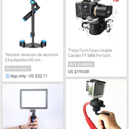
"
FeiyuTech Feiyu Usable
"
Neewer aleación de aluminio
Cardán FY MINI Portátil
24 pulgadas/60 cm
Estabilizador
"
Not available
estabilizador 1/4 3/8 pulgadas
Not available
tornillo rápido del zapato para
US $195.00
Canon Nikon sony
"
US $52.11
App only
: