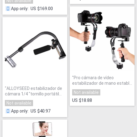
Not available
6/5/4/3 +/3 Yi 4 K Lite Cámara
de Acción
"
US $169.00
App only
:
"
Pro cámara de vídeo
estabilizador de mano estable
"
ALLOYSEED estabilizador de
Universal para GoPro
Not available
cámara 1/4 "tornillo portátil
Smartphone aluminio DV SLR
Handle Grip Steadicam
DSLR Gimbal 2,1 libras para
US $18.88
Not available
estabilizador para GoPro SLR
Feiyu/ zhi yun
"
DSLR videocámara DV
"
US $40.97
App only
: