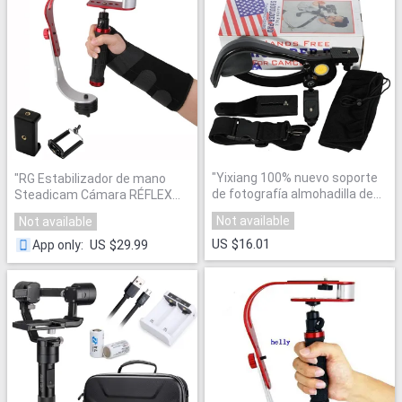
"
Yixiang 100% nuevo soporte
"
RG Estabilizador de mano
de fotografía almohadilla de
Steadicam Cámara RÉFLEX
hombro libre de la mano para
DIGITAL de Vídeo
"
Not available
Not available
videocámara DV cámara de
vídeo ayuda 6 kg Envío
US $16.01
US $29.99
App only
:
Mundial
"