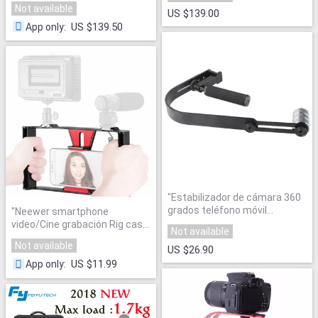
Not available
Smooth Q modelo para iPhone
US $139.00
X 8 más 8 7 6 s Samsung S9
US $139.50
App only
:
S8
"
"
Estabilizador de cámara 360
grados teléfono móvil
"
Neewer smartphone
steadycam estabilizador
video/Cine grabación Rig case,
Not available
aleación de aluminio para
handheld Grip estabilizador
Not available
gopro cámara DV steadicam
"
US $26.90
para iPhone 7 más y otros
dentro 7 pulgadas de pantalla
"
US $11.99
App only
: