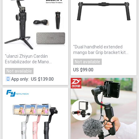
"
Dual handheld extended
mango bar Grip bracket kit
"
ulanzi Zhiyun Cardán
para zhiyun Crane2 Cámara
Estabilizador de Mano
Not available
estabilizador handle Gimbal
"
Autofoto YI Suave Q
"
US $99.00
Not available
US $139.00
App only
: