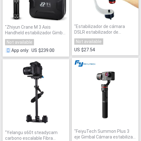
"
Estabilizador de cámara
"
Zhiyun Crane M 3 Axis
DSLR estabilizador de
Handheld estabilizador Gimbal
movimiento steadicam para la
para cámara DSLR
Not available
Not available
videocámara DSLR DV Canon
Smartphone GoPro Hero 4 5
Nikon Cámara camcord
US $27.54
Xiaoyi acción Cámara
"
US $239.00
App only
:
estable steadycam alta
calidad
"
"
FeiyuTech Summon Plus 3
"
Yelangu s60t steadycam
eje Gimbal Cámara estabilizar
carbono escalable Fibra