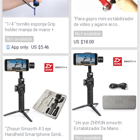
"
Para gopro mini estabilizador
"
1/4 "tornillo esponja Grip
de vídeo y agarre arco
holder manija de mano +
balancer para GoPro Hero 4/3
Not available
adaptador de montaje de
+/3/2 Sj4000
"
Not available
trípode para Digital GoPro Hero
US $18.00
2 3 3 + luz led para iphone
US $5.46
App only
:
samsung Sony
"
"
zhi yun ZHIYUN smooth
Estabilizador De Mano
"
Zhiyun Smooth 4 3 eje
Cámara Gimbal
"
Handheld Smartphone Gimbal
Not available
estabilizador VS Zhiyun