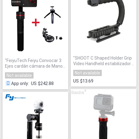
"
SHOOT C Shaped Holder Grip
"
FeiyuTech Feiyu Convocar 3
Video Handheld estabilizador
Ejes cardán cámara de Mano
para DSLR Nikon Canon
más
"
Not available
cámara Sony estabilizador
Not available
para GoPro Yi 4 K
"
US $13.69
US $242.88
App only
: