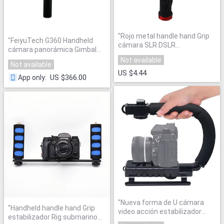
"
Rojo metal handle hand Grip
"
FeiyuTech G360 Handheld
cámara SLR DSLR
cámara panorámica Gimbal
estabilizador 1/4 ''tornillo para
360 Limitless Panning Axis
Not available
GoPro Hero 6 + 5 4 3 3 2 1
"
Not available
una prensa de Panorama Gran
US $4.44
Cámara adaptabilidad
"
US $366.00
App only
:
"
Nueva forma de U cámara
"
Handheld handle hand Grip
video acción estabilizador
estabilizador Rig submarino
mango Grip videocámara