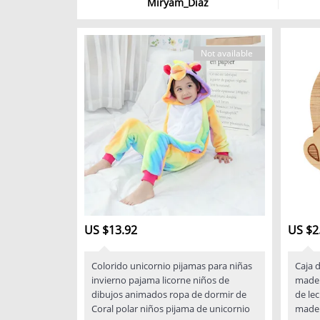
Miryam_Diaz
Not available
US $13.92
US $2
Colorido unicornio pijamas para niñas
Caja 
invierno pajama licorne niños de
mader
dibujos animados ropa de dormir de
de le
Coral polar niños pijama de unicornio
mader