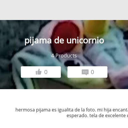
pijama de unicornio
4
Products
0
0
hermosa pijama es igualita de la foto. mi hija encan
esperado. tela de excelente 