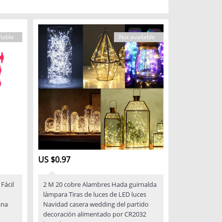
lable
Not available
US $0.97
Fácil
2 M 20 cobre Alambres Hada guirnalda
lámpara Tiras de luces de LED luces
ana
Navidad casera wedding del partido
decoración alimentado por CR2032