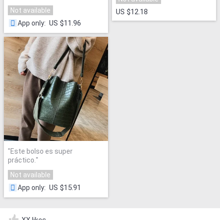
Not available
US $12.18
US $11.96
App only
:
"
Este bolso es super
práctico.
"
Not available
US $15.91
App only
:
XX likes