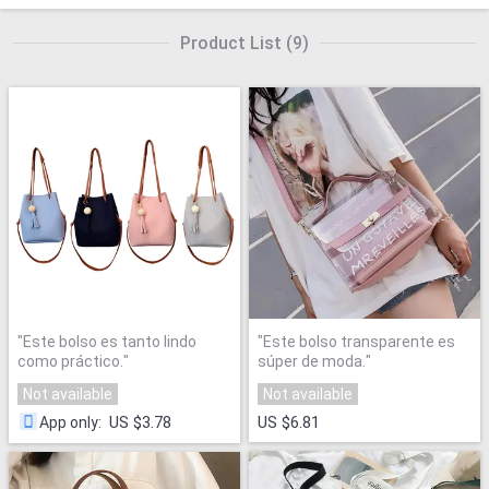
Product List
(
9
)
"
Este bolso es tanto lindo
"
Este bolso transparente es
como práctico.
"
súper de moda.
"
Not available
Not available
US $3.78
US $6.81
App only
: