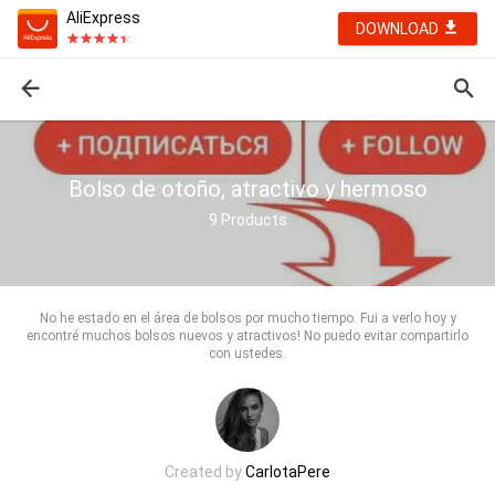
AliExpress
DOWNLOAD
Bolso de otoño, atractivo y hermoso
9
Products
No he estado en el área de bolsos por mucho tiempo. Fui a verlo hoy y
encontré muchos bolsos nuevos y atractivos! No puedo evitar compartirlo
con ustedes.
Created by
CarlotaPere