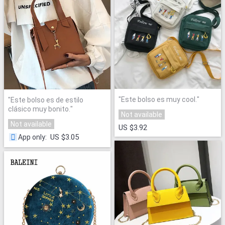
"
Este bolso es muy cool.
"
"
Este bolso es de estilo
clásico muy bonito.
"
Not available
Not available
US $3.92
US $3.05
App only
: