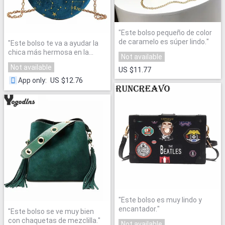
"
Este bolso pequeño de color
de caramelo es súper lindo.
"
"
Este bolso te va a ayudar la
chica más hermosa en la
Not available
fiesta.
"
Not available
US $11.77
US $12.76
App only
:
"
Este bolso es muy lindo y
encantador.
"
"
Este bolso se ve muy bien
con chaquetas de mezclilla.
"
Not available