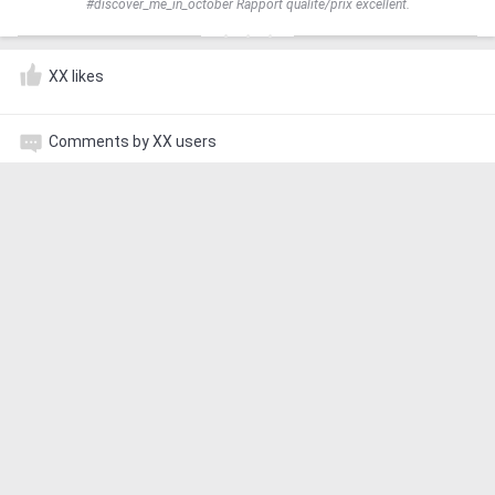
#discover_me_in_october Rapport qualité/prix excellent.
XX likes
Comments by XX users