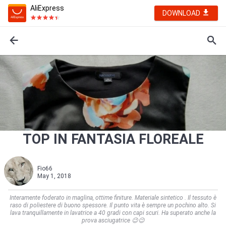
AliExpress
DOWNLOAD
TOP IN FANTASIA FLOREALE
Fio66
May 1, 2018
Interamente foderato in maglina, ottime finiture. Materiale sintetico . Il tessuto è
raso di poliestere di buono spessore. Il punto vita è sempre un pochino alto. Si
lava tranquillamente in lavatrice a 40 gradi con capi scuri. Ha superato anche la
prova asciugatrice 😉😉