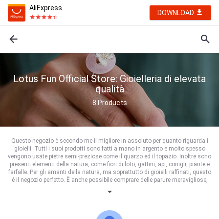
AliExpress
DOWNLOAD
Lotus Fun Official Store: Gioielleria di elevata
qualità
8
Products
Questo negozio è secondo me il migliore in assoluto per quanto riguarda i
gioielli. Tutti i suoi prodotti sono fatti a mano in argento e molto spesso
vengono usate pietre semi-preziose come il quarzo ed il topazio. Inoltre sono
presenti elementi della natura, come fiori di loto, gattini, api, conigli, piante e
farfalle. Per gli amanti della natura, ma soprattutto di gioielli raffinati, questo
è il negozio perfetto. È anche possibile comprare delle parure meravigliose,
così da poter indossare varie di queste piccole opere d'arte
contemporaneamente. I gioielli sono altamente femminili e raffinati, dai
colori delicati e alla moda. Si possono indossare con un look grazioso,
rendendolo fine e dolce, oppure con un look bohémien rendendolo