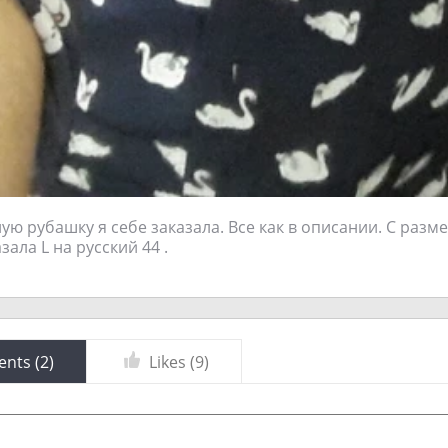
ную рубашку я себе заказала. Все как в описании. С разм
ала L на русский 44 .
nts (
2
)
Likes (
9
)