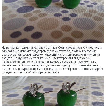
Но вот когда получила их - расстроилась! Серьги оказались крупнее, чем я
ожидала. На девочке будут громоздко смотреться, думаю. Но больше
всего огорчили дужки сережек - сделаны из тонкой проволоки, гнутся на
раз-два. На дужках имеется клеймо 925, которое выглядит очень
некрасиво, истончает и искривляет дужки. Боюсь они и переломятся в
месте клейма. К тому же серьги сделаны на одно ухо. Но сами яблочки
выполнены аккуратно, из лунного камня что ли? Прямо светятся изнутри. У
продавца имеются яблочки разного цвета.